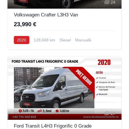
24
Volkswagen Crafter L3H3 Van
23,990 €
2020
128,668 km
Diesel
Manuală
27
Ford Transit L4H3 Frigorific 0 Grade