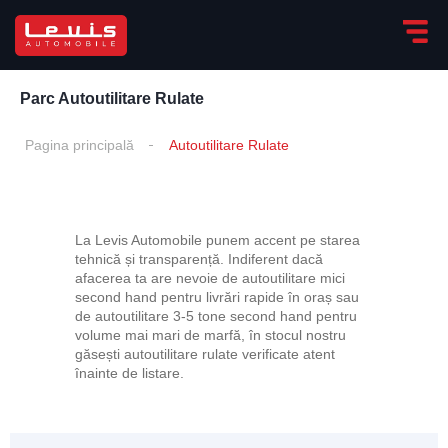
Parc Autoutilitare Rulate
Pagina principală
Autoutilitare Rulate
La Levis Automobile punem accent pe starea
tehnică și transparență. Indiferent dacă
afacerea ta are nevoie de autoutilitare mici
second hand pentru livrări rapide în oraș sau
de autoutilitare 3-5 tone second hand pentru
volume mai mari de marfă, în stocul nostru
găsești autoutilitare rulate verificate atent
înainte de listare.