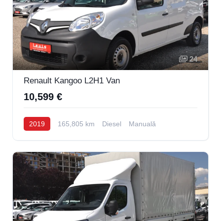
24
Renault Kangoo L2H1 Van
10,599 €
2019
165,805 km
Diesel
Manuală