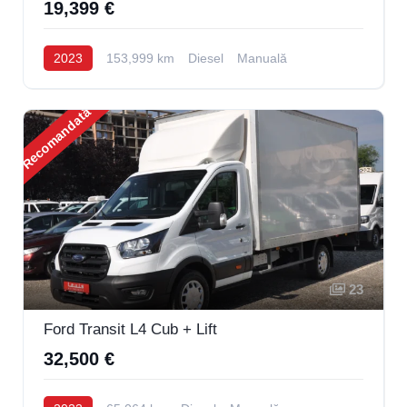
19,399 €
2023
153,999 km
Diesel
Manuală
Recomandată
23
Ford Transit L4 Cub + Lift
32,500 €