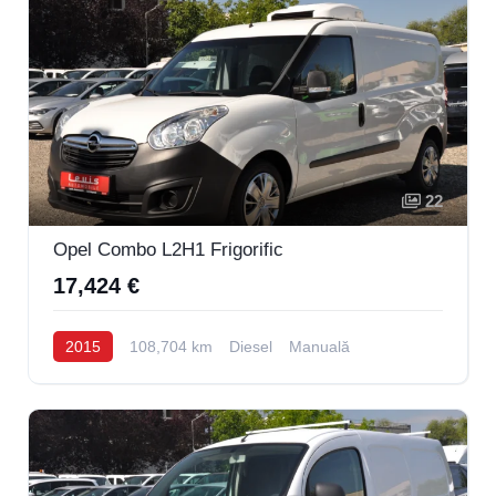
22
Opel Combo L2H1 Frigorific
17,424 €
2015
108,704 km
Diesel
Manuală