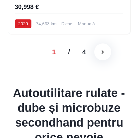
30,998 €
2020
74,663 km
Diesel
Manuală
1
/
4
Autoutilitare rulate -
dube și microbuze
secondhand pentru
orice nevoie