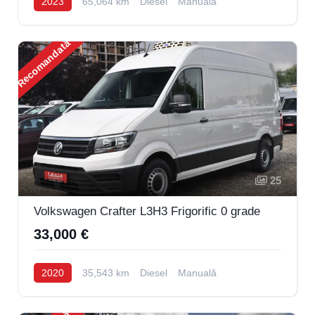
2023
65,064 km
Diesel
Manuală
Recomandată
25
Volkswagen Crafter L3H3 Frigorific 0 grade
33,000 €
2020
35,543 km
Diesel
Manuală