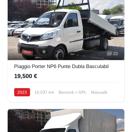
22
Piaggio Porter NP6 Punte Dubla Basculabil
19,500 €
2023
10,037 km
Benzină + GPL
Manuală