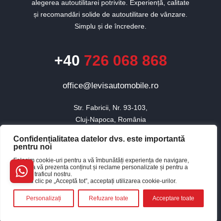
alegerea autoutilitarei potrivite. Experiență, calitate
și recomandări solide de autoutilitare de vânzare.
Simplu și de încredere.
+40
726 068 868
office@levisautomobile.ro
Str. Fabricii, Nr. 93-103,

Cluj-Napoca, România
Confidențialitatea datelor dvs. este importantă
pentru noi
© 2010 - 2026 Toate drepturile rezervate Levis Automobile.
Folosim cookie-uri pentru a vă îmbunătăți experiența de navigare,
×
pentru a vă prezenta conținut și reclame personalizate și pentru a
Website realizat de Baboon
Buna, cum te pot ajuta?
analiza traficul nostru.
Făcând clic pe „Acceptă tot”, acceptați utilizarea cookie-urilor.
Personalizați
Refuzare toate
Acceptare toate