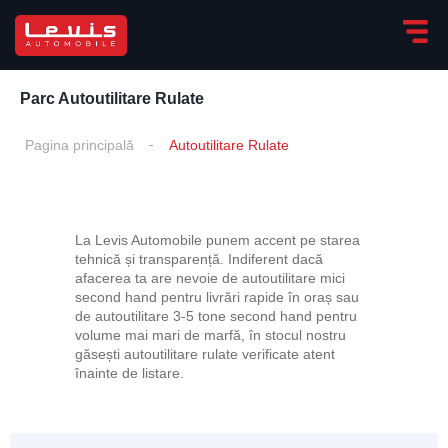
Parc Autoutilitare Rulate
Pagina principală
Autoutilitare Rulate
La Levis Automobile punem accent pe starea
tehnică și transparență. Indiferent dacă
afacerea ta are nevoie de autoutilitare mici
second hand pentru livrări rapide în oraș sau
de autoutilitare 3-5 tone second hand pentru
volume mai mari de marfă, în stocul nostru
găsești autoutilitare rulate verificate atent
înainte de listare.