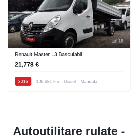
18
Renault Master L3 Basculabil
21,778 €
2016
135,691 km
Diesel
Manuală
Autoutilitare rulate -