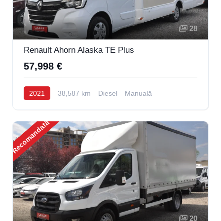
28
Renault Ahorn Alaska TE Plus
57,998 €
2021
38,587 km
Diesel
Manuală
Recomandată
20