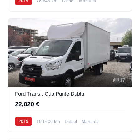
2019
78,649 km
Diesel
Manuală
17
Ford Transit Cub Punte Dubla
22,020 €
2019
153,600 km
Diesel
Manuală