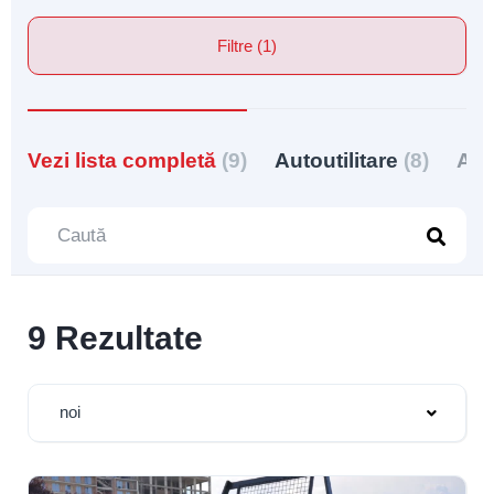
Filtre (1)
Vezi lista completă
(9)
Autoutilitare
(8)
Aut
9 Rezultate
noi