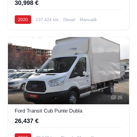
30,998 €
2020
137,424 km
Diesel
Manuală
25
Ford Transit Cub Punte Dubla
26,437 €