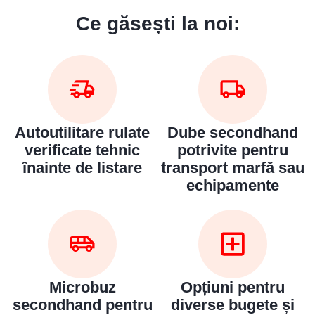
Ce găsești la noi:
Bun venit pe chatul nostru!
Autoutilitare rulate
Dube secondhand
verificate tehnic
potrivite pentru
Vă rugăm să introduceți adresa de e-mail pentru a
înainte de listare
transport marfă sau
începe conversația cu noi. Vom folosi această adresă
echipamente
pentru a vă trimite transcrierea discuției.
Email Address
Microbuz
Opțiuni pentru
Start Chat
secondhand pentru
diverse bugete și