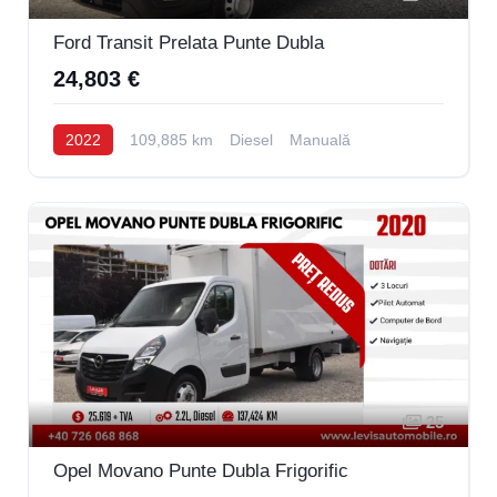
Ford Transit Prelata Punte Dubla
24,803 €
2022
109,885 km
Diesel
Manuală
25
Opel Movano Punte Dubla Frigorific