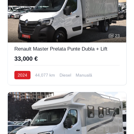
23
Renault Master Prelata Punte Dubla + Lift
33,000 €
2024
44,077 km
Diesel
Manuală
Levis
AI Agent