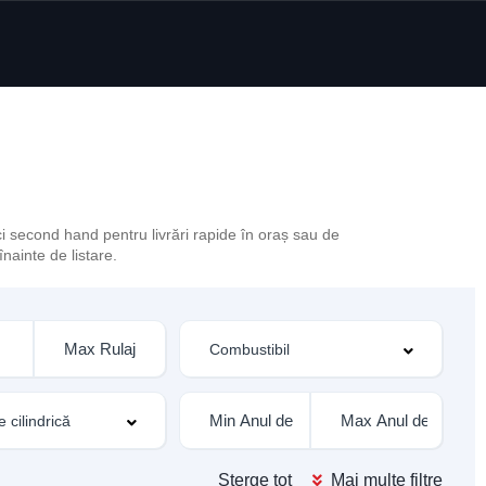
i second hand pentru livrări rapide în oraș sau de
nainte de listare.
Șterge tot
Mai multe filtre