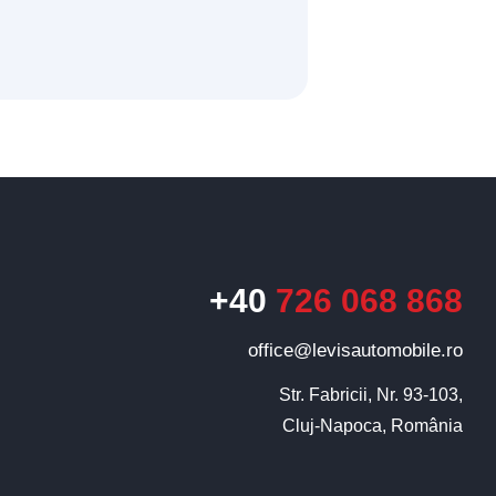
+40
726 068 868
Levis
AI Agent
office@levisautomobile.ro
Str. Fabricii, Nr. 93-103,

Cluj-Napoca, România
Bun venit pe chatul nostru!