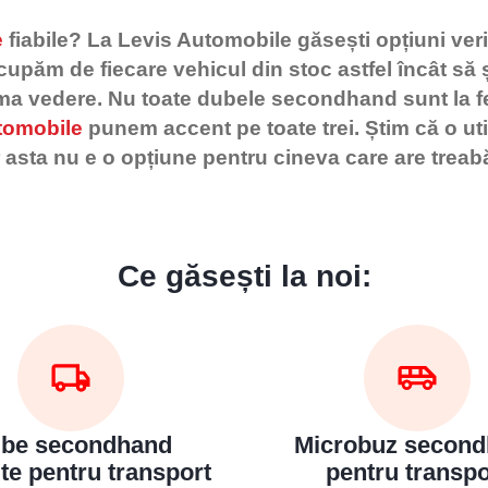
e
fiabile? La Levis Automobile găsești opțiuni verif
ocupăm de fiecare vehicul din stoc astfel încât să ș
ma vedere.
Nu toate dubele secondhand sunt la fel
tomobile
punem accent pe toate trei. Știm că o ut
r asta nu e o opțiune pentru cineva care are treab
Ce găsești la noi:
be secondhand
Microbuz secon
ite pentru transport
pentru transpo