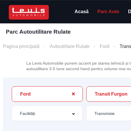
Acasă
Parc Auto
D
Parc Autoutilitare Rulate
Pagina principală
Autoutilitare Rulate
Ford
Trans
La Levis Automobile punem accent pe starea tehnică și tr
autoutilitare 3-5 tone second hand pentru volume mai mari 
Ford
Transit Furgon