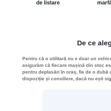
de listare
marf
De ce aleg
Pentru că o utilitară nu e doar un vehic
asigurăm că fiecare mașină din stoc est
pentru deplasări în oraș, fie de o dubă
dispoziție și consiliere, dacă nu ești si