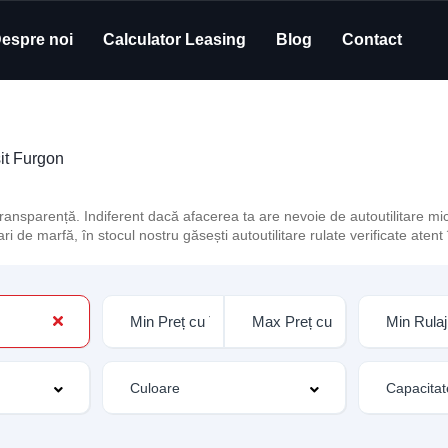
espre noi
Calculator Leasing
Blog
Contact
it Furgon
ansparență. Indiferent dacă afacerea ta are nevoie de autoutilitare mic
de marfă, în stocul nostru găsești autoutilitare rulate verificate atent î