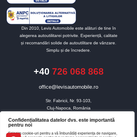
Din 2010, Levis Automobile este alături de tine în
alegerea autoutilitarei potrivite. Experiență, calitate
și recomandări solide de autoutilitare de vânzare.
Simplu și de încredere.
+40
726 068 868
office@levisautomobile.ro
Str. Fabricii, Nr. 93-103,

Cluj-Napoca, România
Confidențialitatea datelor dvs. este importantă
pentru noi
© 2010 - 2026 Toate drepturile rezervate Levis Automobile.
Folosim cookie-uri pentru a vă îmbunătăți experiența de navigare,
×