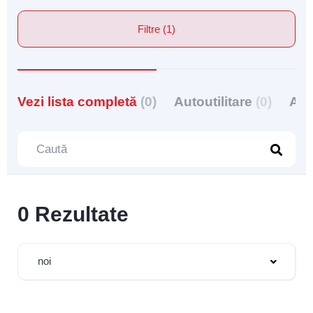
Filtre (1)
Vezi lista completă
(0)
Autoutilitare
(0)
Aut
0 Rezultate
noi