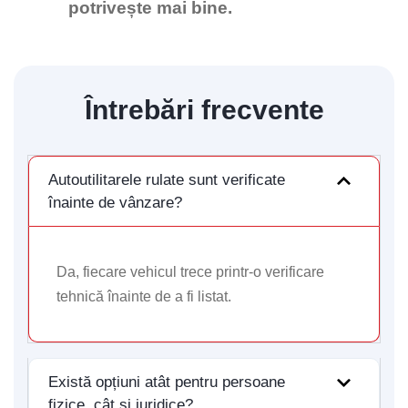
potrivește mai bine.
Vă rugăm să introduceți adresa de e-mail pentru a
începe conversația cu noi. Vom folosi această adresă
pentru a vă trimite transcrierea discuției.
Întrebări frecvente
Email Address
Autoutilitarele rulate sunt verificate
Start Chat
înainte de vânzare?
Da, fiecare vehicul trece printr-o verificare
tehnică înainte de a fi listat.
Există opțiuni atât pentru persoane
fizice, cât și juridice?