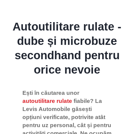
Levis
AI Agent
Autoutilitare rulate -
dube și microbuze
secondhand pentru
orice nevoie
Ești în căutarea unor
autoutilitare rulate
fiabile? La
Levis Automobile găsești
opțiuni verificate, potrivite atât
pentru uz personal, cât și pentru
activități comerciale. Ne ocupăm