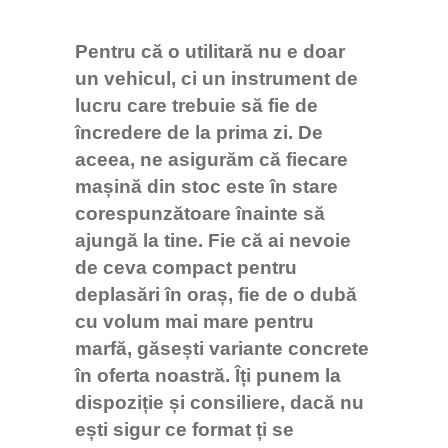
Pentru că o utilitară nu e doar
un vehicul, ci un instrument de
lucru care trebuie să fie de
încredere de la prima zi. De
aceea, ne asigurăm că fiecare
mașină din stoc este în stare
corespunzătoare înainte să
ajungă la tine. Fie că ai nevoie
de ceva compact pentru
deplasări în oraș, fie de o dubă
cu volum mai mare pentru
marfă, găsești variante concrete
în oferta noastră. Îți punem la
dispoziție și consiliere, dacă nu
Bun venit pe chatul nostru!
ești sigur ce format ți se