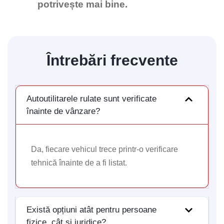
potrivește mai bine.
Vă rugăm să introduceți adresa de e-mail pentru a
începe conversația cu noi. Vom folosi această adresă
pentru a vă trimite transcrierea discuției.
Întrebări frecvente
Email Address
Autoutilitarele rulate sunt verificate
Start Chat
înainte de vânzare?
Da, fiecare vehicul trece printr-o verificare
tehnică înainte de a fi listat.
Există opțiuni atât pentru persoane
fizice, cât și juridice?