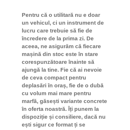
Pentru că o utilitară nu e doar
un vehicul, ci un instrument de
lucru care trebuie să fie de
încredere de la prima zi. De
aceea, ne asigurăm că fiecare
mașină din stoc este în stare
corespunzătoare înainte să
ajungă la tine. Fie că ai nevoie
de ceva compact pentru
deplasări în oraș, fie de o dubă
cu volum mai mare pentru
marfă, găsești variante concrete
în oferta noastră. Îți punem la
dispoziție și consiliere, dacă nu
Bun venit pe chatul nostru!
ești sigur ce format ți se