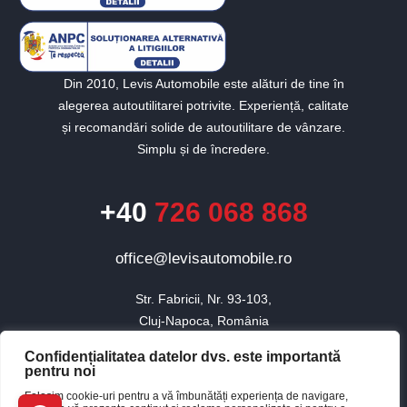
Din 2010, Levis Automobile este alături de tine în
alegerea autoutilitarei potrivite. Experiență, calitate
și recomandări solide de autoutilitare de vânzare.
Simplu și de încredere.
+40
726 068 868
office@levisautomobile.ro
Str. Fabricii, Nr. 93-103,

Cluj-Napoca, România
Confidențialitatea datelor dvs. este importantă
pentru noi
© 2010 - 2026 Toate drepturile rezervate Levis Automobile.
Folosim cookie-uri pentru a vă îmbunătăți experiența de navigare,
×