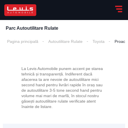
Parc Autoutilitare Rulate
Pagina principală
Autoutilitare Rulate
Toyota
Proace 
La Levis Automobile punem accent pe starea
tehnică și transparență. Indiferent dacă
afacerea ta are nevoie de autoutilitare mici
second hand pentru livrări rapide în oraș sau
de autoutilitare 3-5 tone second hand pentru
volume mai mari de marfă, în stocul nostru
găsești autoutilitare rulate verificate atent
înainte de listare.