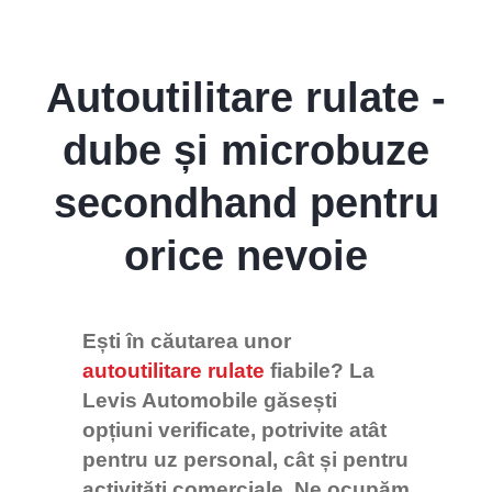
Levis
AI Agent
Autoutilitare rulate -
dube și microbuze
secondhand pentru
orice nevoie
Ești în căutarea unor
autoutilitare rulate
fiabile? La
Levis Automobile găsești
opțiuni verificate, potrivite atât
pentru uz personal, cât și pentru
activități comerciale. Ne ocupăm