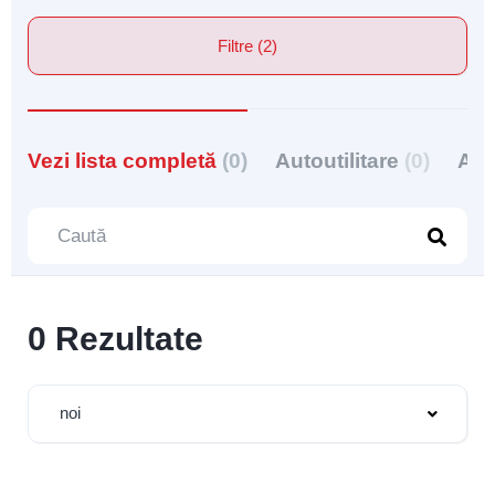
Filtre (2)
Vezi lista completă
(0)
Autoutilitare
(0)
Aut
0 Rezultate
noi