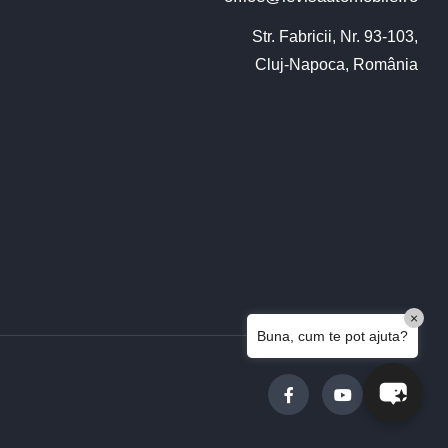
Str. Fabricii, Nr. 93-103,

Cluj-Napoca, România
Bun venit pe chatul nostru!
Vă rugăm să introduceți adresa de e-mail
pentru a începe conversația cu noi. Vom folosi
această adresă pentru a vă trimite transcrierea
discuției.
×
Email Address
Buna, cum te pot ajuta?
Start Chat