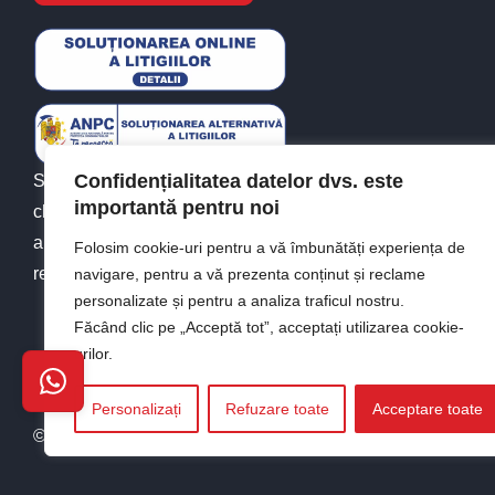
Confidențialitatea datelor dvs. este
Since 2010, Levis Automobile has been by your side in
importantă pentru noi
choosing the right utility vehicle. Experience, quality,
and solid recommendations of vans for sale. Simple and
Folosim cookie-uri pentru a vă îmbunătăți experiența de
reliable.
navigare, pentru a vă prezenta conținut și reclame
personalizate și pentru a analiza traficul nostru.
Făcând clic pe „Acceptă tot”, acceptați utilizarea cookie-
urilor.
Personalizați
Refuzare toate
Acceptare toate
© 2010 - 2026 Toate drepturile rezervate Levis Automobile