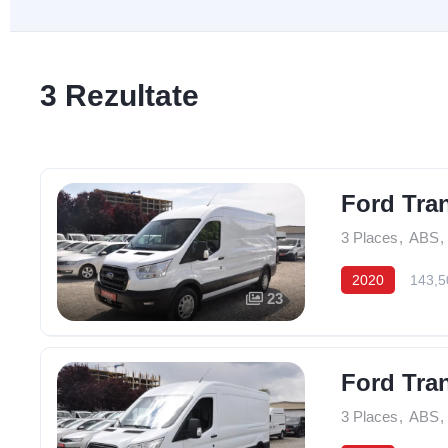
3 Rezultate
Ford Tra
3 Places
,
ABS
,
2020
143,5
23
Ford Tra
3 Places
,
ABS
,