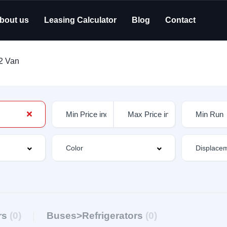
bout us
Leasing Calculator
Blog
Contact
2 Van
rs
(0)
Buses>Refrigerators
(0)