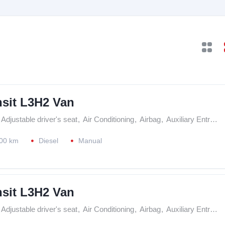
nsit L3H2 Van
Adjustable driver's seat
,
Air Conditioning
,
Airbag
,
Auxiliary Entrance
00 km
Diesel
Manual
nsit L3H2 Van
Adjustable driver's seat
,
Air Conditioning
,
Airbag
,
Auxiliary Entrance