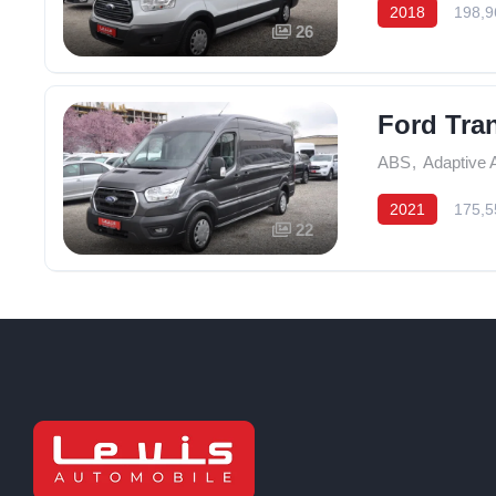
2018
198,9
26
Ford Tra
ABS
,
Adaptive A
2021
175,5
22