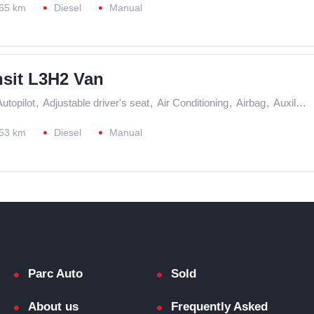
65 km
Diesel
Manual
nsit L3H2 Van
utopilot
,
Adjustable driver's seat
,
Air Conditioning
,
Airbag
,
Auxiliary Entrance
53 km
Diesel
Manual
Parc Auto
Sold
About us
Frequently Asked