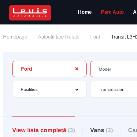
Home
Parc Auto
A
Homepage
Autoutilitare Rulate
Ford
Transit L3H
Ford
View lista completă
(3)
Vans
(3)
Ca