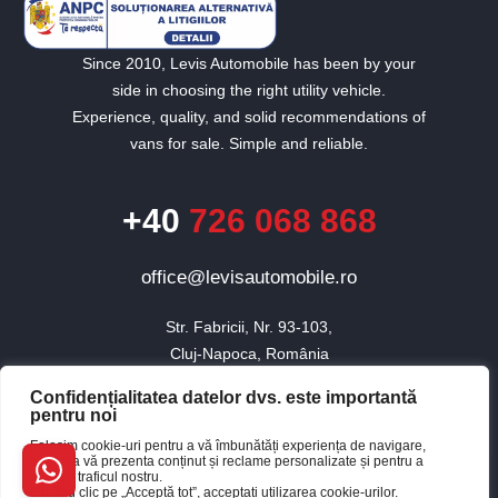
Email Address
Since 2010, Levis Automobile has been by your
side in choosing the right utility vehicle.
Start Chat
Experience, quality, and solid recommendations of
vans for sale. Simple and reliable.
+40
726 068 868
office@levisautomobile.ro
Str. Fabricii, Nr. 93-103,

Cluj-Napoca, România
Confidențialitatea datelor dvs. este importantă
pentru noi
© 2010 - 2026 Toate drepturile rezervate Levis Automobile.
Folosim cookie-uri pentru a vă îmbunătăți experiența de navigare,
×
pentru a vă prezenta conținut și reclame personalizate și pentru a
Website realizat de Baboon
Buna, cum te pot ajuta?
analiza traficul nostru.
Făcând clic pe „Acceptă tot”, acceptați utilizarea cookie-urilor.