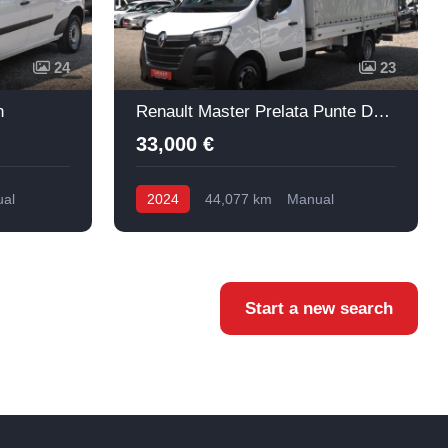
24
23
n
Renault Master Prelata Punte Dubla + Lift
33,000 €
al
2024
44,077 km
Manual
Diesel
Start a new search