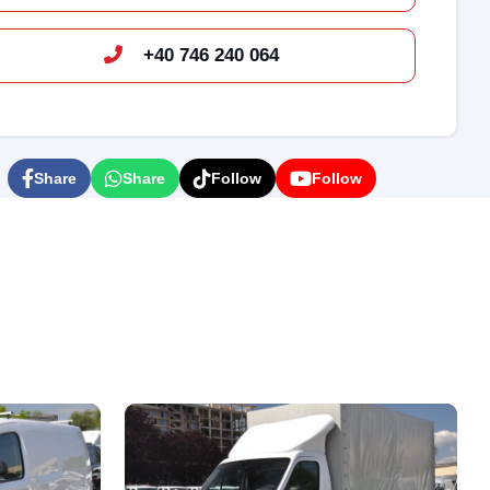
+40 746 240 064
Share
Share
Follow
Follow
Re