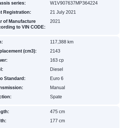
ssis series:
W1V907637MP364224
st Registration:
21 July 2021
r of Manufacture
2021
ording to VIN CODE:
n:
117,388 km
placement (cm3):
2143
er:
163 cp
l:
Diesel
o Standard:
Euro 6
nsmission:
Manual
ction:
Spate
gth:
475 cm
th:
177 cm