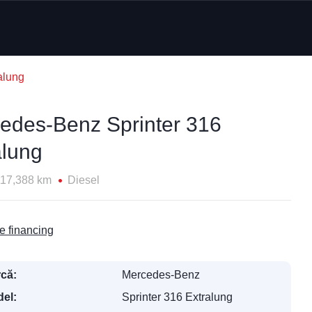
alung
edes-Benz Sprinter 316
alung
117,388 km
Diesel
e financing
că:
Mercedes-Benz
el:
Sprinter 316 Extralung