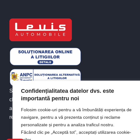
Confidențialitatea datelor dvs. este
Since 2010, Levis Automobile has been by your side in
importantă pentru noi
choosing the right utility vehicle. Experience, quality,
and solid recommendations of vans for sale. Simple and
Folosim cookie-uri pentru a vă îmbunătăți experiența de
reliable.
navigare, pentru a vă prezenta conținut și reclame
personalizate și pentru a analiza traficul nostru.
Făcând clic pe „Acceptă tot”, acceptați utilizarea cookie-
urilor.