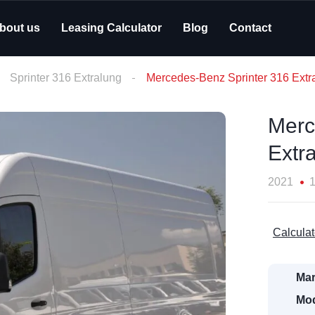
bout us
Leasing Calculator
Blog
Contact
Sprinter 316 Extralung
Mercedes-Benz Sprinter 316 Extr
Merc
Extr
2021
Calculat
Mar
Mod