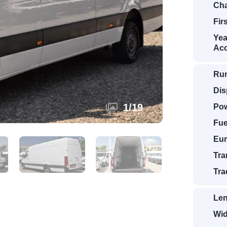
Cha
Fir
Yea
Acc
Ru
Dis
1
/
19
Pow
Fue
Eur
Tra
Tra
Len
Wid