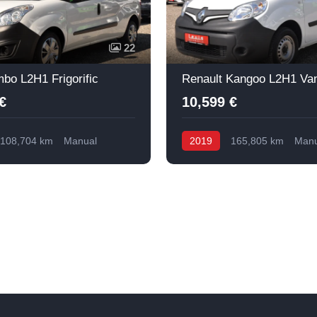
22
bo L2H1 Frigorific
Renault Kangoo L2H1 Va
€
10,599 €
108,704 km
Manual
2019
165,805 km
Manu
Diesel