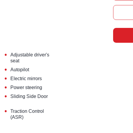
•
Adjustable driver's
seat
•
Autopilot
•
Electric mirrors
•
Power steering
•
Sliding Side Door
•
Traction Control
(ASR)