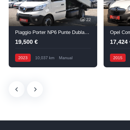
22
Piaggio Porter NP6 Punte Dubla Basculabil
Opel Com
19,500 €
17,424 
2023
10,037 km
Manual
2015
Benzină + GPL
Diesel