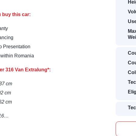
Hei
Vol
 buy this car:
Use
anty
Max
Wei
ancing
eo Presentation
Cou
on within Romania
Cou
r 316 Van Extralung*:
Col
Tec
737 cm
Eli
02 cm
262 cm
Tec
316…