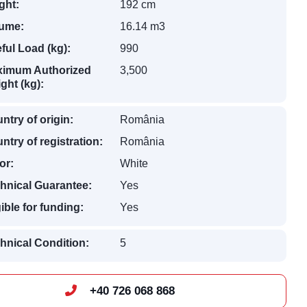
ght:
192 cm
ume:
16.14 m3
ful Load (kg):
990
imum Authorized
3,500
ght (kg):
ntry of origin:
România
ntry of registration:
România
or:
White
hnical Guarantee:
Yes
gible for funding:
Yes
hnical Condition:
5
+40 726 068 868