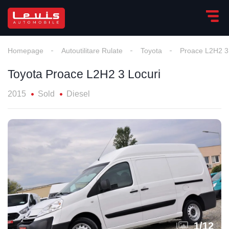
Homepage
Autoutilitare Rulate
Toyota
Proace L2H2 3
Toyota Proace L2H2 3 Locuri
2015
Sold
Diesel
1
/
12