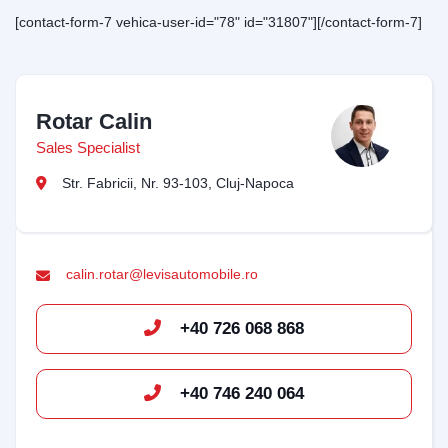
[contact-form-7 vehica-user-id="78" id="31807"][/contact-form-7]
Rotar Calin
Sales Specialist
Str. Fabricii, Nr. 93-103, Cluj-Napoca
calin.rotar@levisautomobile.ro
+40 726 068 868
Bun venit pe chatul nostru!
+40 746 240 064
Vă rugăm să introduceți adresa de e-mail pentru a
începe conversația cu noi. Vom folosi această adresă