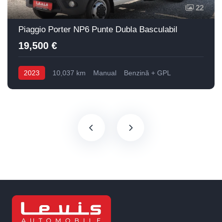
22
Piaggio Porter NP6 Punte Dubla Basculabil
19,500 €
2023
10,037 km
Manual
Benzină + GPL