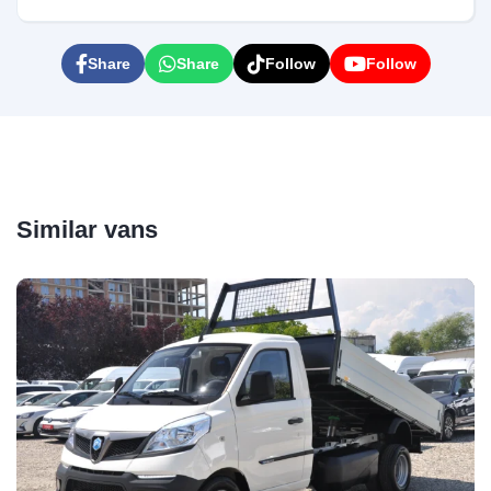
pentru a vă trimite transcrierea discuției.
Share
Share
Follow
Follow
Email Address
Start Chat
Similar vans