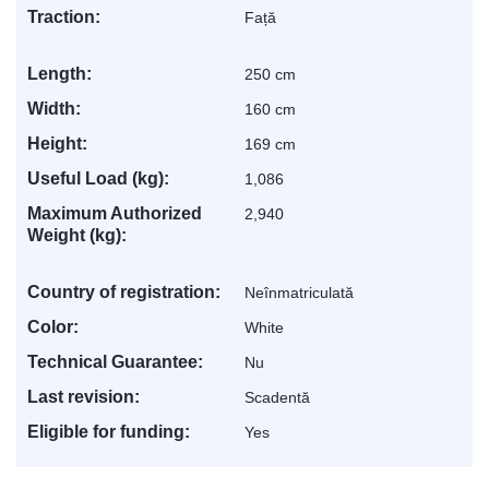
Traction:
Față
Length:
250 cm
Width:
160 cm
Height:
169 cm
Levis
AI Agent
Useful Load (kg):
1,086
Maximum Authorized
2,940
Weight (kg):
Country of registration:
Neînmatriculată
Color:
White
Technical Guarantee:
Nu
Last revision:
Scadentă
Eligible for funding:
Yes