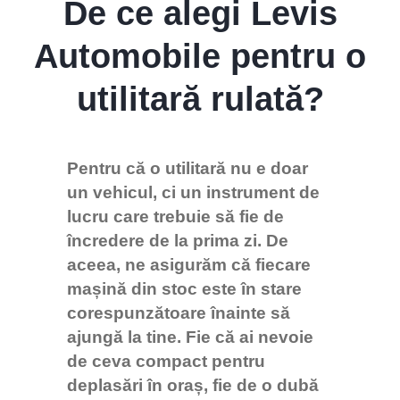
De ce alegi Levis
Vă rugăm să introduceți adresa de e-mail pentru a
Automobile pentru o
începe conversația cu noi. Vom folosi această adresă
pentru a vă trimite transcrierea discuției.
utilitară rulată?
Email Address
Pentru că o utilitară nu e doar
un vehicul, ci un instrument de
Start Chat
lucru care trebuie să fie de
încredere de la prima zi. De
aceea, ne asigurăm că fiecare
mașină din stoc este în stare
corespunzătoare înainte să
ajungă la tine. Fie că ai nevoie
de ceva compact pentru
deplasări în oraș, fie de o dubă