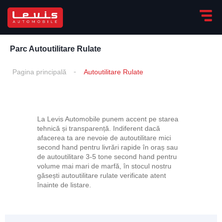
Parc Autoutilitare Rulate
Pagina principală
Autoutilitare Rulate
La Levis Automobile punem accent pe starea
tehnică și transparență. Indiferent dacă
afacerea ta are nevoie de autoutilitare mici
second hand pentru livrări rapide în oraș sau
de autoutilitare 3-5 tone second hand pentru
volume mai mari de marfă, în stocul nostru
găsești autoutilitare rulate verificate atent
înainte de listare.