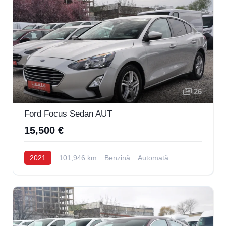
26
Ford Focus Sedan AUT
15,500 €
2021
101,946 km
Benzină
Automată
Levis
AI Agent