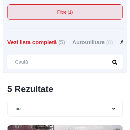
Filtre (1)
Vezi lista completă
(5)
Autoutilitare
(0)
Aut
5 Rezultate
noi