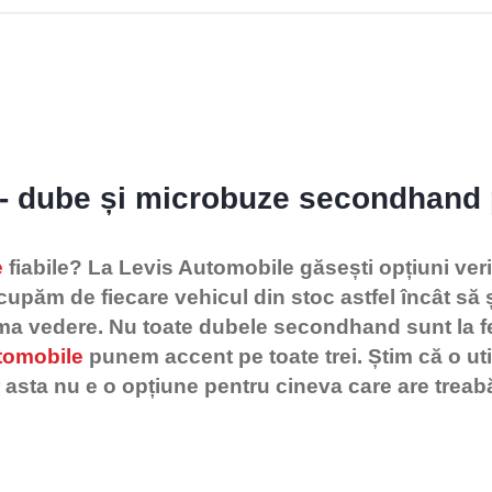
e - dube și microbuze secondhand
e
fiabile? La Levis Automobile găsești opțiuni verif
ocupăm de fiecare vehicul din stoc astfel încât să ș
ma vedere.
Nu toate dubele secondhand sunt la fel
tomobile
punem accent pe toate trei. Știm că o ut
r asta nu e o opțiune pentru cineva care are treab