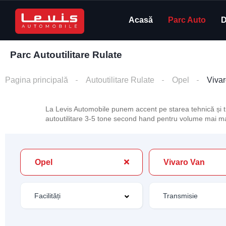
Acasă
Parc Auto
D
Parc Autoutilitare Rulate
Pagina principală
Autoutilitare Rulate
Opel
Viva
La Levis Automobile punem accent pe starea tehnică și tr
autoutilitare 3-5 tone second hand pentru volume mai mari 
Opel
Vivaro Van