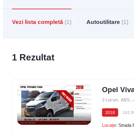
Vezi lista completă
(1)
Autoutilitare
(1)
1 Rezultat
Opel Viv
3 Locuri
,
ABS
,
2018
142,9
29
Locație:
Strada 