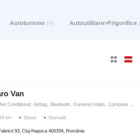
Autoturisme
(0)
Autoutilitare>Frigorifice
aro Van
Aer Condiționat
,
Airbag
,
Bluetooth
,
Comenzi Volan
,
Computer de Bord
55 km
Diesel
Manuală
Fabricii 93, Cluj-Napoca 400394, România