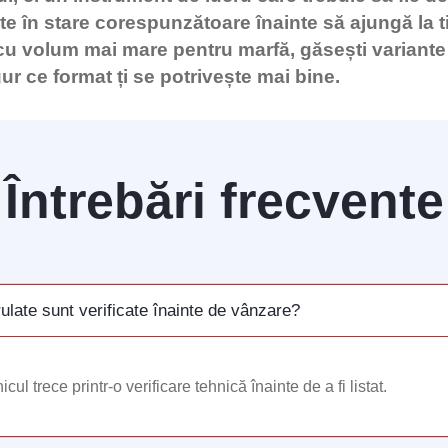
e în stare corespunzătoare înainte să ajungă la 
 cu volum mai mare pentru marfă, găsești variante 
gur ce format ți se potrivește mai bine.
Întrebări frecvente
 rulate sunt verificate înainte de vânzare?
cul trece printr-o verificare tehnică înainte de a fi listat.