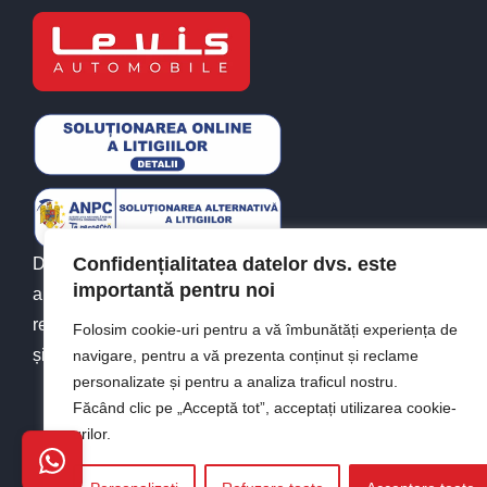
Confidențialitatea datelor dvs. este
Din 2010, Levis Automobile este alături de tine în
importantă pentru noi
alegerea autoutilitarei potrivite. Experiență, calitate și
recomandări solide de autoutilitare de vânzare. Simplu
Folosim cookie-uri pentru a vă îmbunătăți experiența de
și de încredere.
navigare, pentru a vă prezenta conținut și reclame
personalizate și pentru a analiza traficul nostru.
Făcând clic pe „Acceptă tot”, acceptați utilizarea cookie-
urilor.