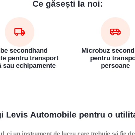
Ce găsești la noi:
be secondhand
Microbuz secon
ite pentru transport
pentru transpo
ă sau echipamente
persoane
i Levis Automobile pentru o utilit
ul, ci un instrument de lucru care trebuie să fie d