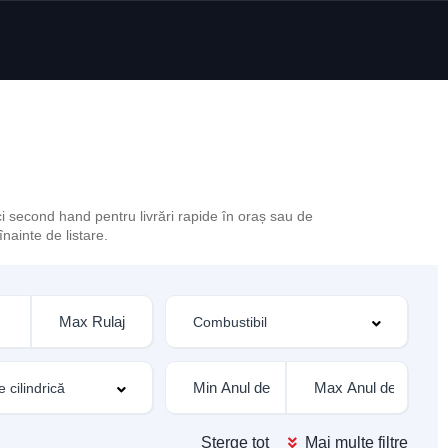
i second hand pentru livrări rapide în oraș sau de
nainte de listare.
Șterge tot
Mai multe filtre