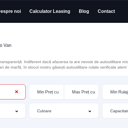
espre noi
Calculator Leasing
Blog
Contact
ro Van
ansparență. Indiferent dacă afacerea ta are nevoie de autoutilitare mic
de marfă, în stocul nostru găsești autoutilitare rulate verificate atent î