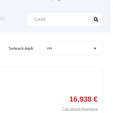
(0)
noi
Sortează după:
,
Controlul Tracțiunii (ASR)
,
Filtru de Particule
,
Geamuri Electric
16,938 €
Calculează finanțarea