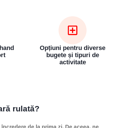
dhand
Opțiuni pentru diverse
rt
bugete și tipuri de
activitate
ară rulată?
e încredere de la prima zi. De aceea, ne