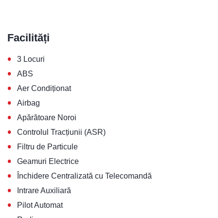
Facilități
•
3 Locuri
•
ABS
•
Aer Condiționat
•
Airbag
•
Apărătoare Noroi
•
Controlul Tracțiunii (ASR)
•
Filtru de Particule
•
Geamuri Electrice
•
Închidere Centralizată cu Telecomandă
•
Intrare Auxiliară
•
Pilot Automat