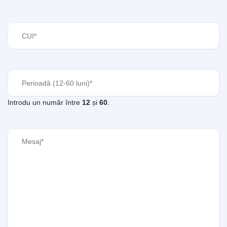
CUI
(Required)
Perioadă
(Required)
Introdu un număr între
12
și
60
.
Mesaj
(Required)