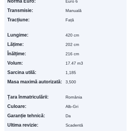
Norma Euro:
Euro 6
Transmisie:
Manuală
Tracțiune:
Față
Lungime:
420 cm
Lățime:
202 cm
Înălțime:
216 cm
Volum:
17.47 m3
Sarcina utilă:
1,185
Masa maximă autorizată:
3,500
Țara înmatriculării:
România
Culoare:
Alb-Gri
Garanție tehnică:
Da
Ultima revizie:
Scadentă