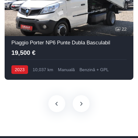
22
Piaggio Porter NP6 Punte Dubla Basculabil
19,500 €
2023
10,037 km
Manuală
Benzină + GPL