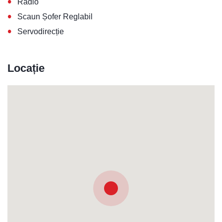
•
Radio
•
Scaun Șofer Reglabil
•
Servodirecție
Locație