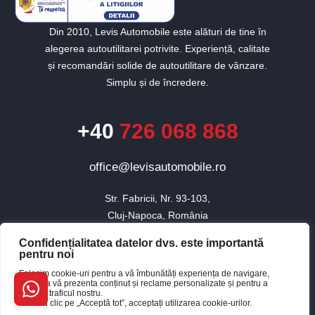
Din 2010, Levis Automobile este alături de tine în
alegerea autoutilitarei potrivite. Experiență, calitate
și recomandări solide de autoutilitare de vânzare.
Simplu și de încredere.
+40
726 068 868
office@levisautomobile.ro
Str. Fabricii, Nr. 93-103,

Cluj-Napoca, România
Confidențialitatea datelor dvs. este importantă
pentru noi
© 2010 - 2026 Toate drepturile rezervate Levis Automobile.
Folosim cookie-uri pentru a vă îmbunătăți experiența de navigare,
×
pentru a vă prezenta conținut și reclame personalizate și pentru a
Website realizat de Baboon
Buna, cum te pot ajuta?
analiza traficul nostru.
Făcând clic pe „Acceptă tot”, acceptați utilizarea cookie-urilor.