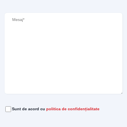
Mesaj
(Required)
Acord
(Required)
Sunt de acord cu
politica de confidențialitate