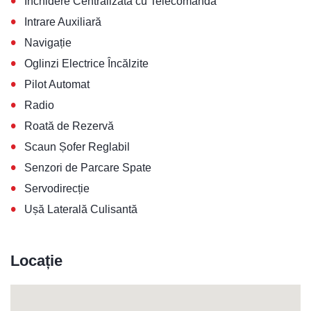
•
Închidere Centralizată cu Telecomandă
•
Intrare Auxiliară
•
Navigație
•
Oglinzi Electrice Încălzite
•
Pilot Automat
•
Radio
•
Roată de Rezervă
•
Scaun Șofer Reglabil
•
Senzori de Parcare Spate
•
Servodirecție
•
Ușă Laterală Culisantă
Locație