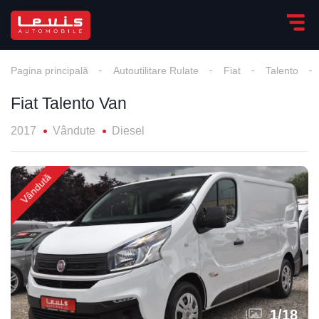
Pagina principală
Autoutilitare Rulate
Fiat
Talento
Fiat Talento Van
2017
Vândute
Diesel
Vândută
1
/
18