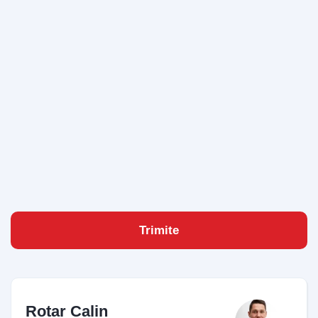
Bun venit pe chatul nostru!
Vă rugăm să introduceți adresa de e-mail pentru a
începe conversația cu noi. Vom folosi această adresă
pentru a vă trimite transcrierea discuției.
Email Address
Start Chat
Trimite
Rotar Calin