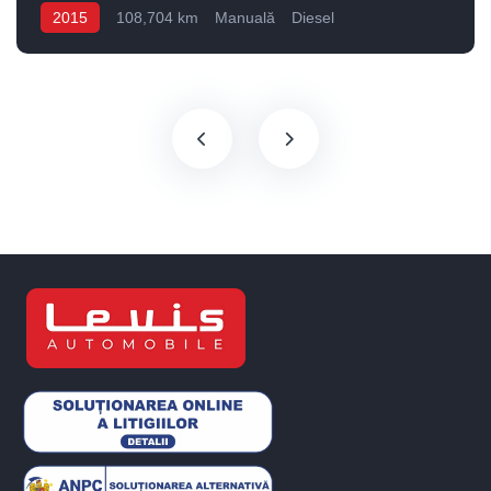
2015
108,704 km
Manuală
Diesel