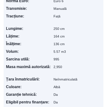
Norma Euro:
Euro 6
Transmisie:
Manuală
Tracțiune:
Față
Lungime:
250 cm
Lățime:
164 cm
Înălțime:
136 cm
Volum:
5.57 m3
Sarcina utilă:
995
Masa maximă autorizată:
2,950
Țara înmatriculării:
Neînmatriculată
Culoare:
Albă
Garanție tehnică:
Da
Eligibil pentru finanțare:
Da