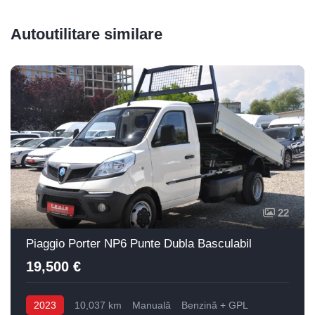
Autoutilitare similare
22
Piaggio Porter NP6 Punte Dubla Basculabil
19,500 €
2023
10,037 km
Manuală
Benzină + GPL