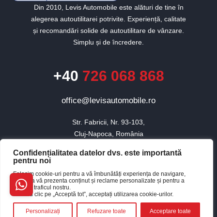
Din 2010, Levis Automobile este alături de tine în
alegerea autoutilitarei potrivite. Experiență, calitate
și recomandări solide de autoutilitare de vânzare.
Simplu și de încredere.
+40
726 068 868
office@levisautomobile.ro
Str. Fabricii, Nr. 93-103,

Cluj-Napoca, România
Confidențialitatea datelor dvs. este importantă
pentru noi
© 2010 - 2026 Toate drepturile rezervate Levis Automobile.
Folosim cookie-uri pentru a vă îmbunătăți experiența de navigare,
×
pentru a vă prezenta conținut și reclame personalizate și pentru a
Website realizat de Baboon
Buna, cum te pot ajuta?
analiza traficul nostru.
Făcând clic pe „Acceptă tot”, acceptați utilizarea cookie-urilor.
Personalizați
Refuzare toate
Acceptare toate