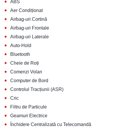
•
ABS
•
Aer Condiționat
•
Airbag-uri Cortină
•
Airbag-uri Frontale
•
Airbag-uri Laterale
•
Auto-Hold
•
Bluetooth
•
Cheie de Roți
•
Comenzi Volan
•
Computer de Bord
•
Controlul Tracțiunii (ASR)
•
Cric
•
Filtru de Particule
•
Geamuri Electrice
•
Închidere Centralizată cu Telecomandă