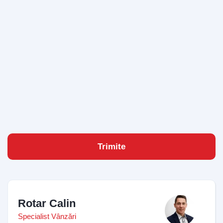
Bun venit pe chatul nostru!
Vă rugăm să introduceți adresa de e-mail pentru a
începe conversația cu noi. Vom folosi această adresă
pentru a vă trimite transcrierea discuției.
Trimite
Email Address
Start Chat
Rotar Calin
Specialist Vânzări