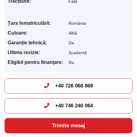
Tracțiune:
Față
Țara înmatriculării:
România
Culoare:
Albă
Garanție tehnică:
Da
Ultima revizie:
Scadentă
Eligibil pentru finanțare:
Da
+40 726 068 868
+40 746 240 064
Trimite mesaj