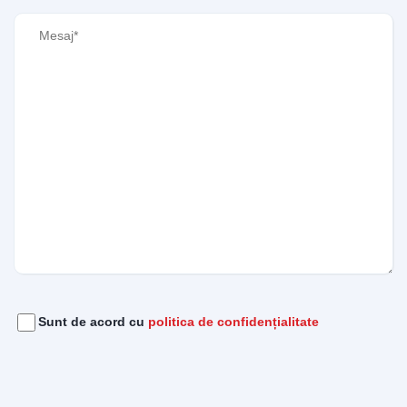
Mesaj
(Required)
Acord
(Required)
Sunt de acord cu
politica de confidențialitate