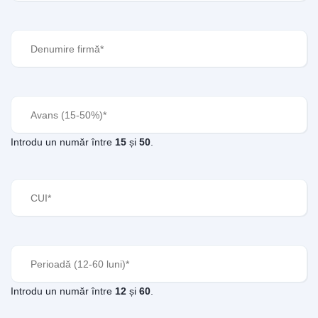
Denumire
firmă
(Required)
Avans
(Required)
Introdu un număr între
15
și
50
.
CUI
(Required)
Perioadă
(Required)
Introdu un număr între
12
și
60
.