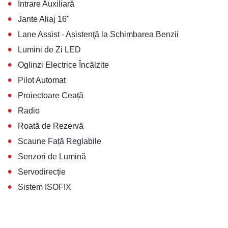
•
Intrare Auxiliară
•
Jante Aliaj 16"
•
Lane Assist - Asistenţă la Schimbarea Benzii
•
Lumini de Zi LED
•
Oglinzi Electrice Încălzite
•
Pilot Automat
•
Proiectoare Ceață
•
Radio
•
Roată de Rezervă
•
Scaune Față Reglabile
•
Senzori de Lumină
•
Servodirecție
•
Sistem ISOFIX