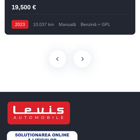
19,500 €
2023
10,037 km
Manuală
Benzină + GPL