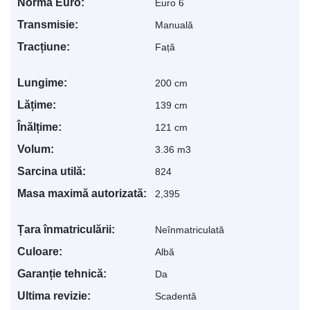
Norma Euro:
Euro 6
Transmisie:
Manuală
Tracțiune:
Față
Lungime:
200 cm
Lățime:
139 cm
Înălțime:
121 cm
Volum:
3.36 m3
Sarcina utilă:
824
Masa maximă autorizată:
2,395
Țara înmatriculării:
Neînmatriculată
Culoare:
Albă
Garanție tehnică:
Da
Ultima revizie:
Scadentă