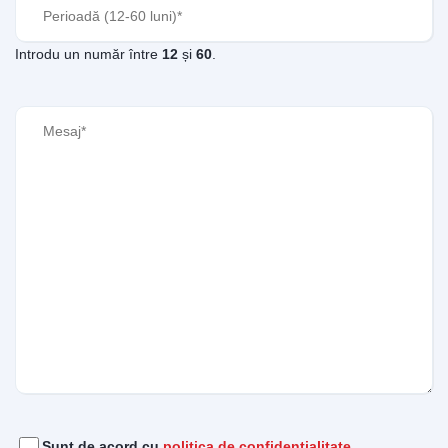
Perioadă
(Required)
Introdu un număr între
12
și
60
.
Mesaj
(Required)
Acord
(Required)
Sunt de acord cu
politica de confidențialitate