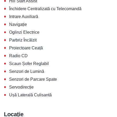
•
Hill Start Assist
•
Închidere Centralizată cu Telecomandă
•
Intrare Auxiliară
•
Navigație
•
Oglinzi Electrice
•
Parbriz Încălzit
•
Proiectoare Ceață
•
Radio CD
•
Scaun Șofer Reglabil
•
Senzori de Lumină
•
Senzori de Parcare Spate
•
Servodirecție
•
Ușă Laterală Culisantă
Locație