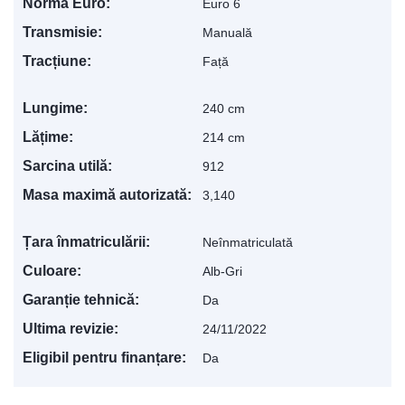
Norma Euro:
Euro 6
Transmisie:
Manuală
Tracțiune:
Față
Lungime:
240 cm
Lățime:
214 cm
Sarcina utilă:
912
Masa maximă autorizată:
3,140
Țara înmatriculării:
Neînmatriculată
Culoare:
Alb-Gri
Garanție tehnică:
Da
Ultima revizie:
24/11/2022
Eligibil pentru finanțare:
Da