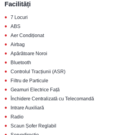
Facilități
•
7 Locuri
•
ABS
•
Aer Condiționat
•
Airbag
•
Apărătoare Noroi
•
Bluetooth
•
Controlul Tracțiunii (ASR)
•
Filtru de Particule
•
Geamuri Electrice Față
•
Închidere Centralizată cu Telecomandă
•
Intrare Auxiliară
•
Radio
•
Scaun Șofer Reglabil
•
Servodirecție