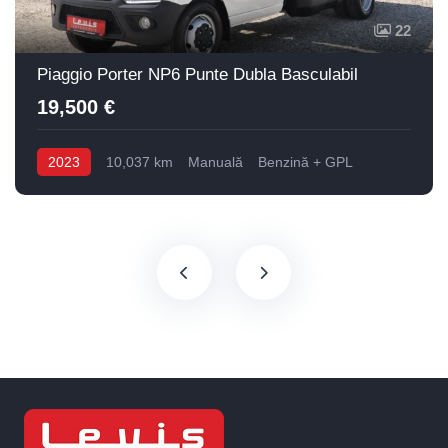
22
Piaggio Porter NP6 Punte Dubla Basculabil
19,500 €
2023
10,037 km
Manuală
Benzină + GPL