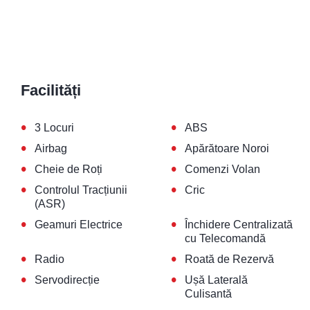
Facilități
•
•
3 Locuri
ABS
•
•
Airbag
Apărătoare Noroi
•
•
Cheie de Roți
Comenzi Volan
•
•
Controlul Tracțiunii
Cric
(ASR)
•
•
Geamuri Electrice
Închidere Centralizată
cu Telecomandă
•
•
Radio
Roată de Rezervă
•
•
Servodirecție
Ușă Laterală
Culisantă