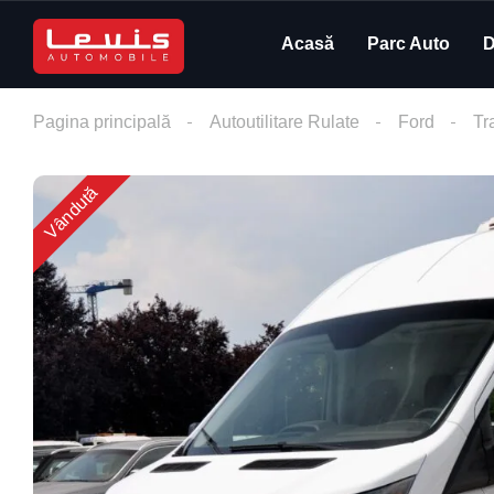
Acasă
Parc Auto
D
Pagina principală
Autoutilitare Rulate
Ford
Tr
Vândută