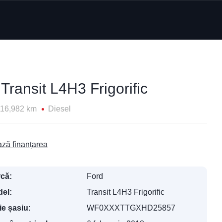
Transit L4H3 Frigorific
116,982 km
Diesel
ză finanțarea
că:
Ford
el:
Transit L4H3 Frigorific
ie șasiu:
WF0XXXTTGXHD25857