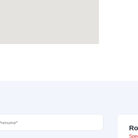
nume
(Required)
Ro
Spec