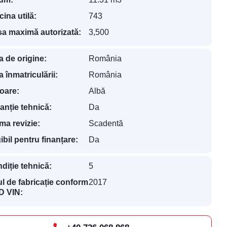
cina utilă:
743
a maximă autorizată:
3,500
a de origine:
România
a înmatriculării:
România
oare:
Albă
anție tehnică:
Da
ima revizie:
Scadentă
gibil pentru finanțare:
Da
diție tehnică:
5
l de fabricație conform
2017
 VIN: