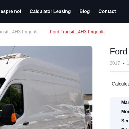
espre noi
Calculator Leasing
Blog
Contact
ansit L4H3 Frigorific
Ford Transit L4H3 Frigorific
Ford 
2017
Calculea
Mar
Mod
Ser