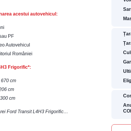
Sar
ionarea acestui autovehicul:
Mas
uni
Țar
 sau PF
Țar
deo Autovehicul
Cul
ritoriul României
Gar
H3 Frigorific*:
Ult
Eli
– 670 cm
 206 cm
Con
– 300 cm
Anu
COD
tarei Ford Transit L4H3 Frigorific…