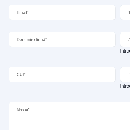
Email
(Required)
Tele
Denumire
Ava
firmă
(Required)
Intr
CUI
(Required)
Peri
Intr
Mesaj
(Required)