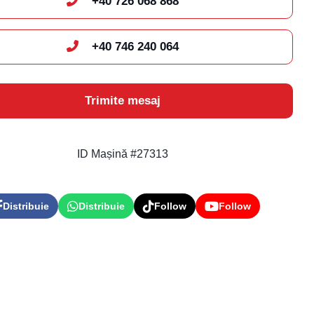
+40 726 068 868
+40 746 240 064
Trimite mesaj
ID Mașină #27313
Distribuie
Distribuie
Follow
Follow