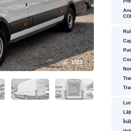
Pri
Anu
COD
Rul
Cap
Put
Com
1
/
23
Nor
Tra
Tra
Lun
Lăț
Înă
Vol