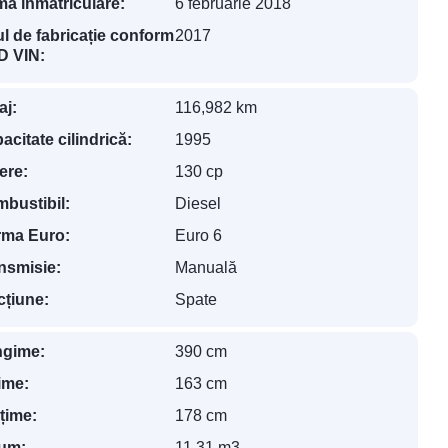
ma înmatriculare:
6 februarie 2018
l de fabricație conform
2017
 VIN:
aj:
116,982 km
acitate cilindrică:
1995
ere:
130 cp
bustibil:
Diesel
ma Euro:
Euro 6
nsmisie:
Manuală
cțiune:
Spate
gime:
390 cm
ime:
163 cm
lțime:
178 cm
um:
11.31 m3