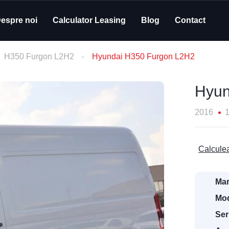
espre noi
Calculator Leasing
Blog
Contact
H350 Furgon L2H2
Hyundai H350 Furgon L2H2
Hyun
2016
Calculea
Mar
Mod
Ser