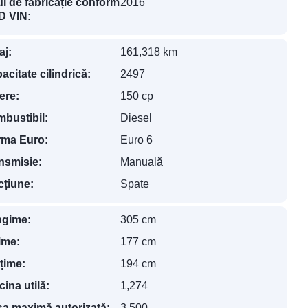
l de fabricație conform
2016
 VIN:
aj:
161,318 km
acitate cilindrică:
2497
ere:
150 cp
bustibil:
Diesel
ma Euro:
Euro 6
nsmisie:
Manuală
cțiune:
Spate
gime:
305 cm
ime:
177 cm
lțime:
194 cm
cina utilă:
1,274
a maximă autorizată:
3,500