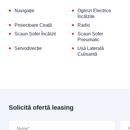
•
•
Navigație
Oglinzi Electrice
Încălzite
•
•
Proiectoare Ceață
Radio
•
•
Scaun Șofer Încălzit
Scaun Șofer
Pneumatic
•
•
Servodirecție
Ușă Laterală
Culisantă
Solicită ofertă leasing
Nume
(Required)
Pre