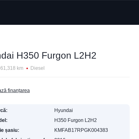
dai H350 Furgon L2H2
161,318 km
Diesel
ză finanțarea
că:
Hyundai
el:
H350 Furgon L2H2
ie șasiu:
KMFAB17RPGK004383