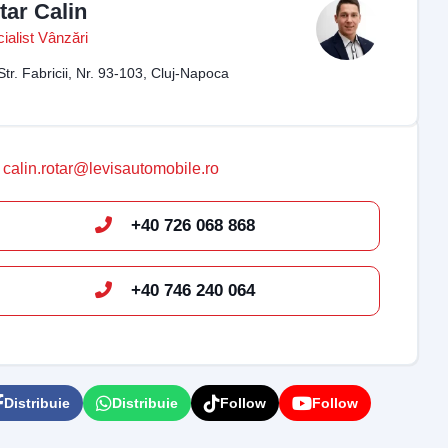
tar Calin
ialist Vânzări
Str. Fabricii, Nr. 93-103, Cluj-Napoca
calin.rotar@levisautomobile.ro
+40 726 068 868
+40 746 240 064
Distribuie
Distribuie
Follow
Follow