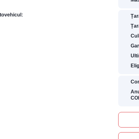
utovehicul:
Țar
Țar
Cul
Gar
Ult
Eli
Con
Anu
COD