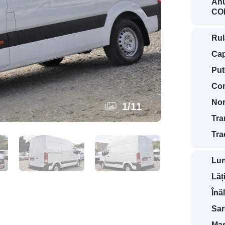
Anu
COD
Rul
Cap
Put
Com
Nor
1
/
11
Tra
Tra
Lun
Lăț
Înă
Sar
Mas