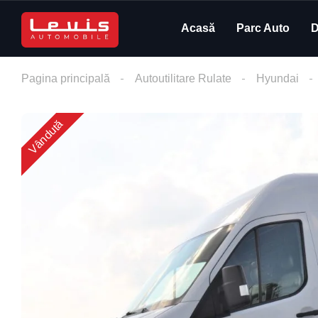
Acasă
Parc Auto
D
Pagina principală
Autoutilitare Rulate
Hyundai
Vândută