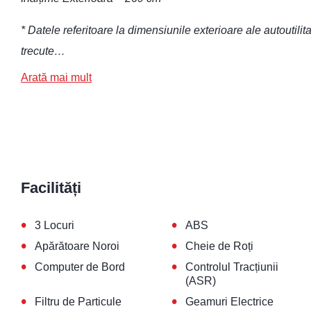
* Datele referitoare la dimensiunile exterioare ale autouti
trecute…
Arată mai mult
Facilități
•
•
3 Locuri
ABS
•
•
Apărătoare Noroi
Cheie de Roți
•
•
Computer de Bord
Controlul Tracțiunii
(ASR)
•
•
Filtru de Particule
Geamuri Electrice