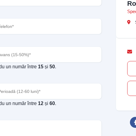
Ro
Spec
fon
(Required)
ns
(Required)
odu un număr între
15
și
50
.
oadă
(Required)
odu un număr între
12
și
60
.