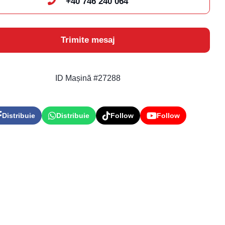
+40 746 240 064
Trimite mesaj
ID Mașină #27288
Distribuie
Distribuie
Follow
Follow