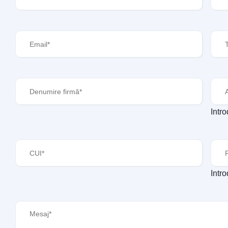
Email
(Required)
Tele
Denumire
Ava
firmă
(Required)
Intr
CUI
(Required)
Peri
Intr
Mesaj
(Required)