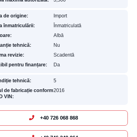
a de origine:
Import
a înmatriculării:
Înmatriculată
oare:
Albă
anție tehnică:
Nu
ima revizie:
Scadentă
gibil pentru finanțare:
Da
diție tehnică:
5
l de fabricație conform
2016
 VIN:
+40 726 068 868