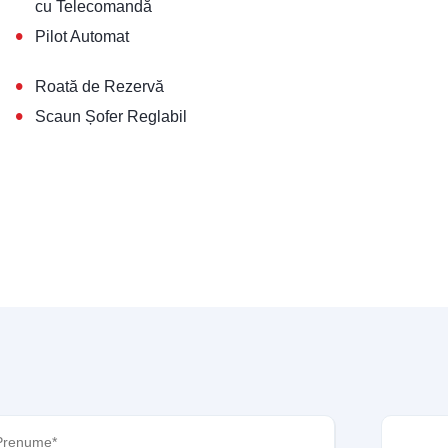
cu Telecomandă
•
Pilot Automat
•
Roată de Rezervă
•
Scaun Șofer Reglabil
nume
(Required)