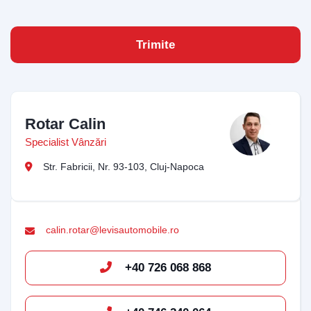
Vă rugăm să introduceți adresa de e-mail pentru a
începe conversația cu noi. Vom folosi această adresă
Trimite
pentru a vă trimite transcrierea discuției.
Email Address
Rotar Calin
Specialist Vânzări
Start Chat
Str. Fabricii, Nr. 93-103, Cluj-Napoca
calin.rotar@levisautomobile.ro
+40 726 068 868