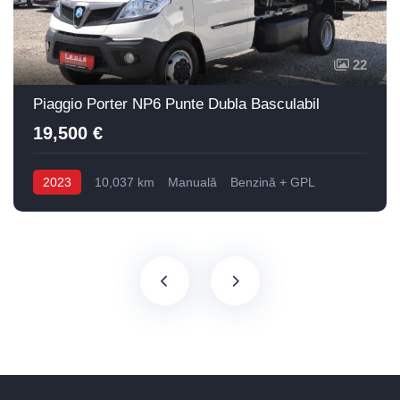
22
Piaggio Porter NP6 Punte Dubla Basculabil
19,500 €
2023
10,037 km
Manuală
Benzină + GPL