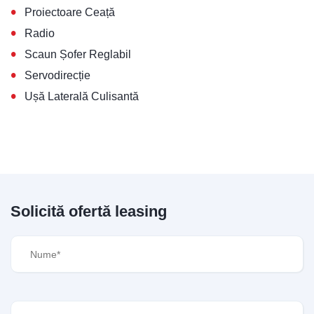
•
Proiectoare Ceață
•
Radio
•
Scaun Șofer Reglabil
•
Servodirecție
•
Ușă Laterală Culisantă
Solicită ofertă leasing
Nume
(Required)
Prenume
(Required)