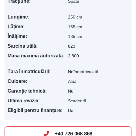
Tracțiune:
Spate
Lungime:
250 cm
Lățime:
165 cm
Înălțime:
135 cm
Sarcina utilă:
823
Masa maximă autorizată:
2,800
Țara înmatriculării:
Neînmatriculată
Culoare:
Albă
Garanție tehnică:
Nu
Ultima revizie:
Scadentă
Eligibil pentru finanțare:
Da
Levis
+40 726 068 868
AI Agent