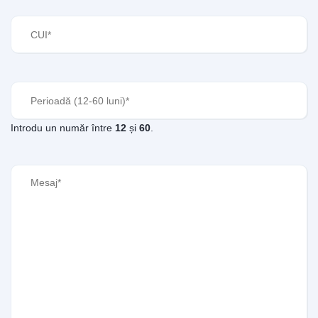
CUI
(Required)
Perioadă
(Required)
Introdu un număr între
12
și
60
.
Mesaj
(Required)