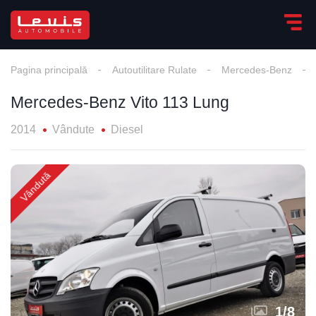
Pagina principală
Autoutilitare Rulate
Mercedes-Benz
Mercedes-Benz Vito 113 Lung
2014
Vândute
Diesel
Vândută
1
/
8