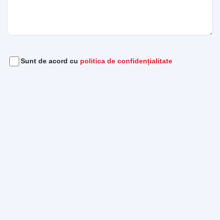
Acord
(Required)
Sunt de acord cu
politica de confidențialitate
Bun venit pe chatul nostru!