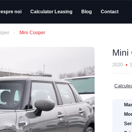
espre noi
Calculator Leasing
Blog
Contact
oper
Mini Cooper
Mini
2020
Calculea
Mar
Mod
Ser