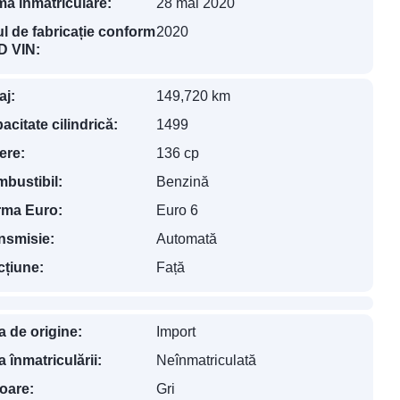
ma înmatriculare:
28 mai 2020
l de fabricație conform
2020
 VIN:
aj:
149,720 km
acitate cilindrică:
1499
ere:
136 cp
bustibil:
Benzină
ma Euro:
Euro 6
nsmisie:
Automată
cțiune:
Față
a de origine:
Import
a înmatriculării:
Neînmatriculată
oare:
Gri