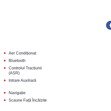
•
Aer Condiționat
•
Bluetooth
•
Controlul Tracțiunii
(ASR)
•
Intrare Auxiliară
•
Navigație
•
Scaune Față Încălzite