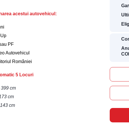
Gar
ionarea acestui autovehicul:
Ult
Eli
uni
t-Up
Con
 sau PF
Anu
deo Autovehicul
COD
ritoriul României
omatic 5 Locuri
– 399 cm
 173 cm
– 143 cm