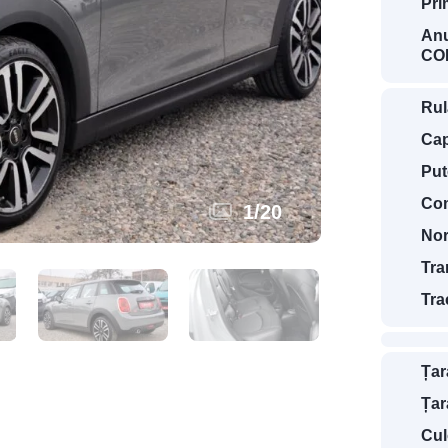
Pri
Anu
COD
Rul
Cap
Put
Com
1
/
20
Nor
Tra
Tra
Țar
Țar
Cul