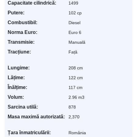
Capacitate cilindrică:
1499
Putere:
102 cp
Combustibil:
Diesel
Norma Euro:
Euro 6
Transmisie:
Manuală
Tracțiune:
Față
Lungime:
208 cm
Lățime:
122 cm
Înălțime:
117 cm
Volum:
2.96 m3
Sarcina utilă:
878
Levis
AI Agent
Masa maximă autorizată:
2,370
Țara înmatriculării:
România