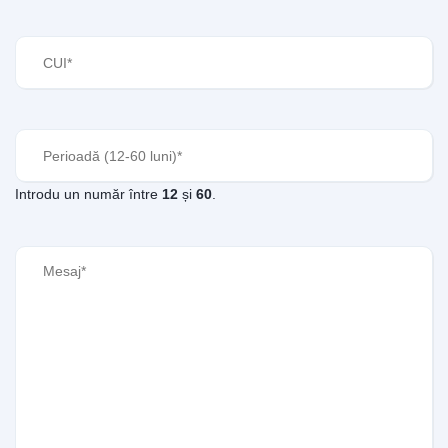
CUI
(Required)
Perioadă
(Required)
Introdu un număr între
12
și
60
.
Mesaj
(Required)