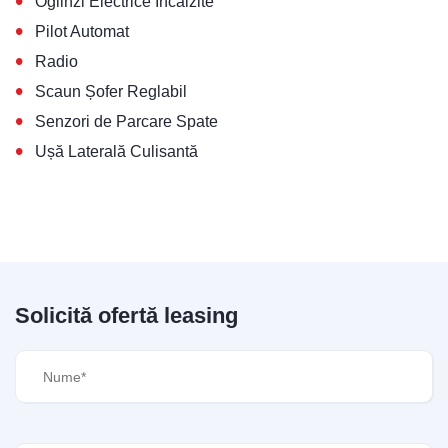
•
Oglinzi Electrice Încălzite
•
Pilot Automat
•
Radio
•
Scaun Șofer Reglabil
•
Senzori de Parcare Spate
•
Ușă Laterală Culisantă
Solicită ofertă leasing
Nume
(Required)