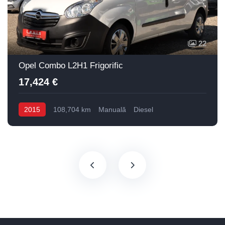
22
Opel Combo L2H1 Frigorific
17,424 €
2015
108,704 km
Manuală
Diesel