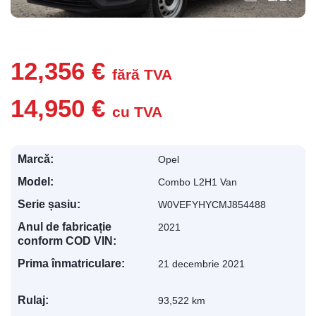
12,356 €
fără TVA
14,950 €
cu TVA
Marcă:
Opel
Model:
Combo L2H1 Van
Serie șasiu:
W0VEFYHYCMJ854488
Anul de fabricație
2021
conform COD VIN:
Prima înmatriculare:
21 decembrie 2021
Rulaj:
93,522 km