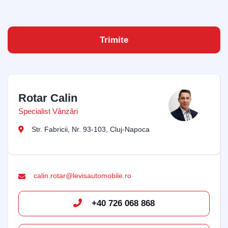
Trimite
Bun venit pe chatul nostru!
Vă rugăm să introduceți adresa de e-mail pentru a
Rotar Calin
începe conversația cu noi. Vom folosi această adresă
Specialist Vânzări
pentru a vă trimite transcrierea discuției.
Str. Fabricii, Nr. 93-103, Cluj-Napoca
Email Address
calin.rotar@levisautomobile.ro
Start Chat
+40 726 068 868