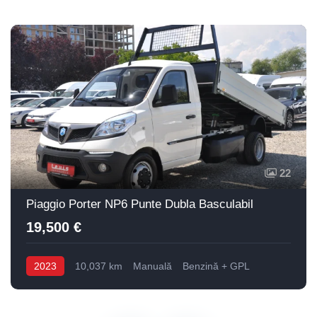
22
Piaggio Porter NP6 Punte Dubla Basculabil
19,500 €
2023
10,037 km
Manuală
Benzină + GPL