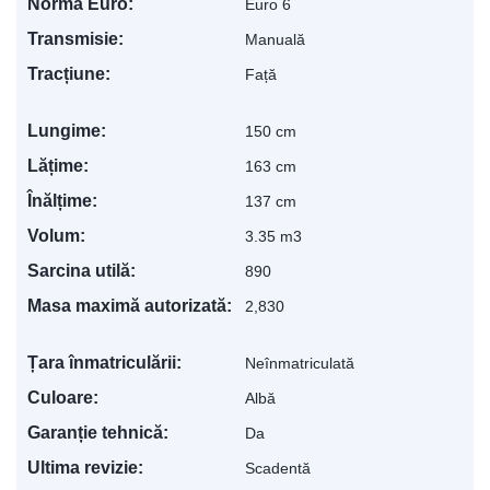
Norma Euro:
Euro 6
Transmisie:
Manuală
Tracțiune:
Față
Lungime:
150 cm
Lățime:
163 cm
Înălțime:
137 cm
Volum:
3.35 m3
Sarcina utilă:
890
Masa maximă autorizată:
2,830
Țara înmatriculării:
Neînmatriculată
Culoare:
Albă
Garanție tehnică:
Da
Ultima revizie:
Scadentă