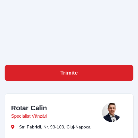
Vă rugăm să introduceți adresa de e-mail pentru a
începe conversația cu noi. Vom folosi această adresă
pentru a vă trimite transcrierea discuției.
Email Address
Start Chat
Trimite
Rotar Calin
Specialist Vânzări
Str. Fabricii, Nr. 93-103, Cluj-Napoca