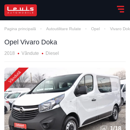
Pagina principală
Autoutilitare Rulate
Opel
Vivaro Do
Opel Vivaro Doka
2018
Vândute
Diesel
Vândută
1
/
18