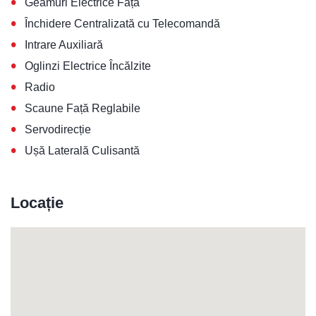
•
Geamuri Electrice Față
•
Închidere Centralizată cu Telecomandă
•
Intrare Auxiliară
•
Oglinzi Electrice Încălzite
•
Radio
•
Scaune Față Reglabile
•
Servodirecție
•
Ușă Laterală Culisantă
Locație