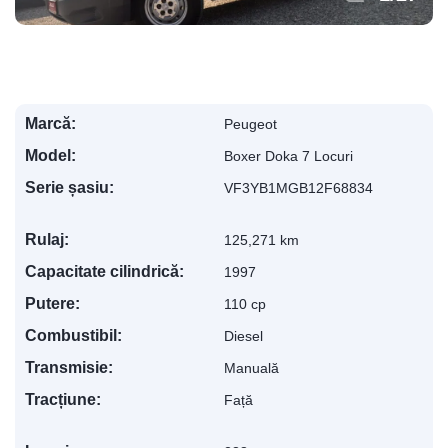
Marcă:
Peugeot
Model:
Boxer Doka 7 Locuri
Serie șasiu:
VF3YB1MGB12F68834
Rulaj:
125,271 km
Capacitate cilindrică:
1997
Putere:
110 cp
Combustibil:
Diesel
Transmisie:
Manuală
Tracțiune:
Față