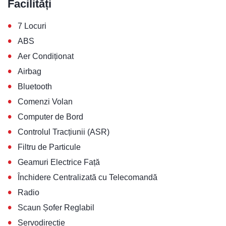
Facilități
•
7 Locuri
•
ABS
•
Aer Condiționat
•
Airbag
•
Bluetooth
•
Comenzi Volan
•
Computer de Bord
•
Controlul Tracțiunii (ASR)
•
Filtru de Particule
•
Geamuri Electrice Față
•
Închidere Centralizată cu Telecomandă
•
Radio
•
Scaun Șofer Reglabil
•
Servodirecție