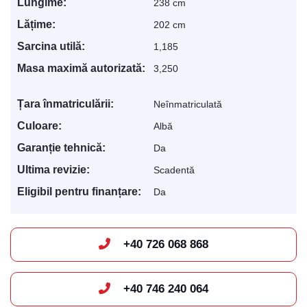
Lungime:
238 cm
Lățime:
202 cm
Sarcina utilă:
1,185
Masa maximă autorizată:
3,250
Țara înmatriculării:
Neînmatriculată
Culoare:
Albă
Garanție tehnică:
Da
Ultima revizie:
Scadentă
Eligibil pentru finanțare:
Da
+40 726 068 868
Levis
AI Agent
+40 746 240 064