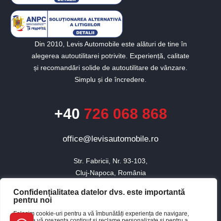
Din 2010, Levis Automobile este alături de tine în
alegerea autoutilitarei potrivite. Experiență, calitate
și recomandări solide de autoutilitare de vânzare.
Simplu și de încredere.
+40
726 068 868
office@levisautomobile.ro
Str. Fabricii, Nr. 93-103,

Cluj-Napoca, România
Confidențialitatea datelor dvs. este importantă
pentru noi
© 2010 - 2026 Toate drepturile rezervate Levis Automobile.
Folosim cookie-uri pentru a vă îmbunătăți experiența de navigare,
×
pentru a vă prezenta conținut și reclame personalizate și pentru a