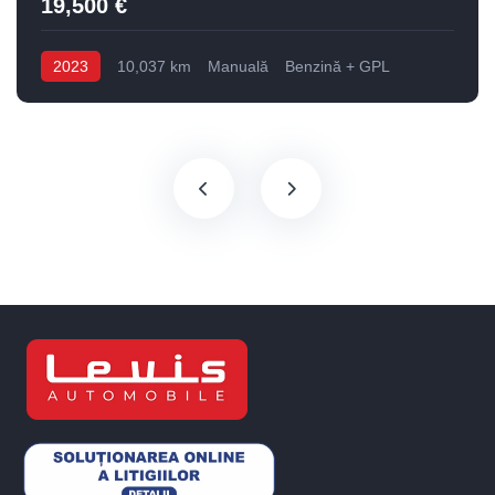
19,500 €
2023
10,037 km
Manuală
Benzină + GPL