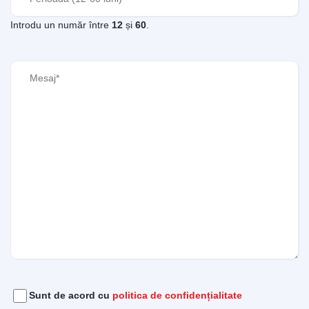
Introdu un număr între
12
și
60
.
Mesaj
(Required)
Acord
(Required)
Sunt de acord cu
politica de confidențialitate