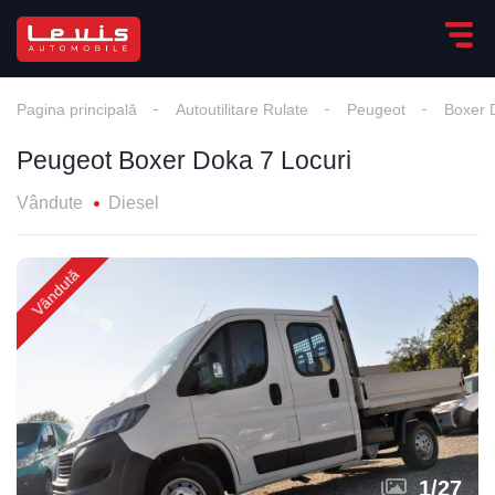
Pagina principală
Autoutilitare Rulate
Peugeot
Boxer 
Peugeot Boxer Doka 7 Locuri
Vândute
Diesel
Vândută
1
/
27