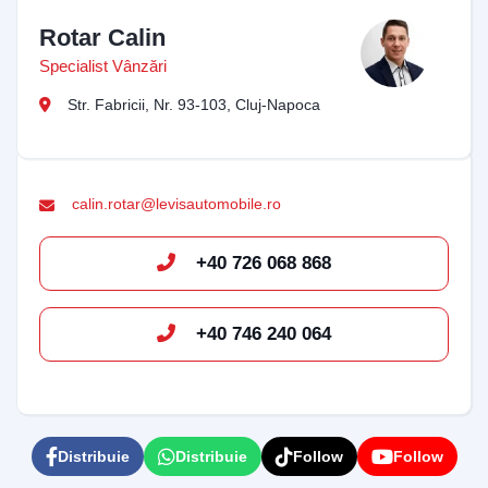
Rotar Calin
Email Address
Specialist Vânzări
Str. Fabricii, Nr. 93-103, Cluj-Napoca
Start Chat
calin.rotar@levisautomobile.ro
+40 726 068 868
+40 746 240 064
Distribuie
Distribuie
Follow
Follow