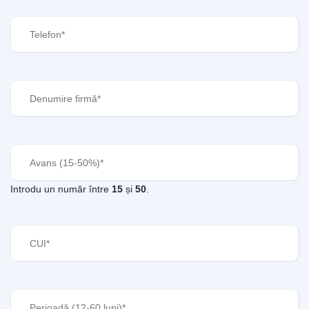
Telefon
(Required)
Denumire
firmă
(Required)
Avans
(Required)
Introdu un număr între
15
și
50
.
CUI
(Required)
Perioadă
(Required)