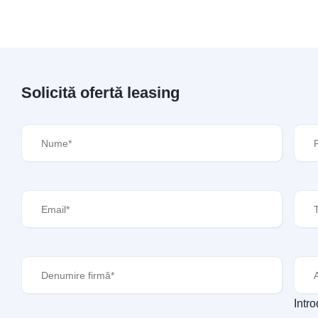
Solicită ofertă leasing
Nume
(Required)
Pre
Email
(Required)
Tele
Denumire
Ava
firmă
(Required)
Intr