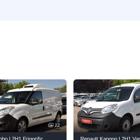
22
bo L2H1 Frigorific
Renault Kangoo L2H1 Va