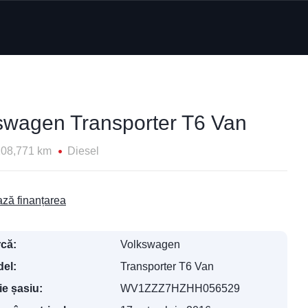
swagen Transporter T6 Van
208,771 km
Diesel
ză finanțarea
că:
Volkswagen
el:
Transporter T6 Van
ie șasiu:
WV1ZZZ7HZHH056529