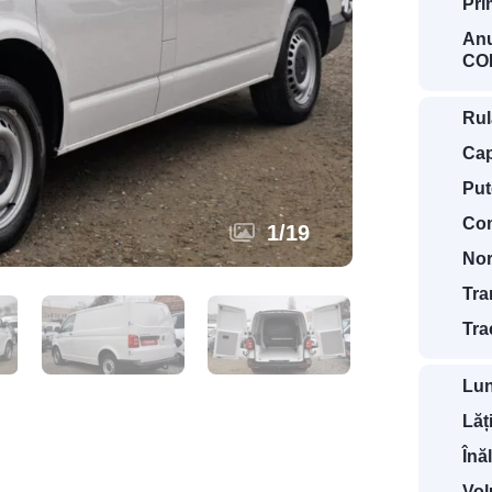
Pri
Anu
COD
Rul
Cap
Put
Com
1
/
19
Nor
Tra
Tra
Lun
Lăț
Înă
Vol