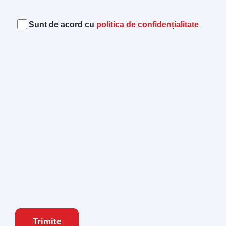
Acord
(Required)
Sunt de acord cu
politica de confidențialitate
Trimite