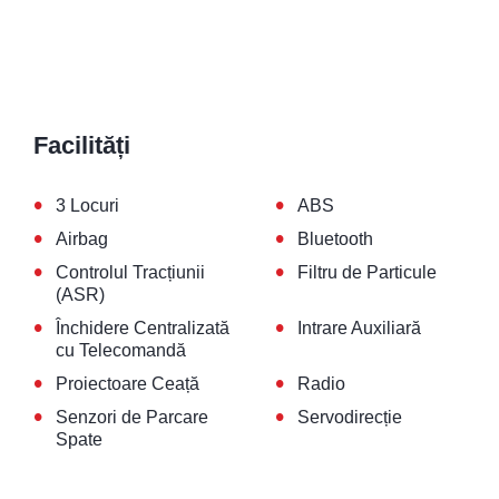
Facilități
•
•
3 Locuri
ABS
•
•
Airbag
Bluetooth
•
•
Controlul Tracțiunii
Filtru de Particule
(ASR)
•
•
Închidere Centralizată
Intrare Auxiliară
cu Telecomandă
•
•
Proiectoare Ceață
Radio
•
•
Senzori de Parcare
Servodirecție
Spate