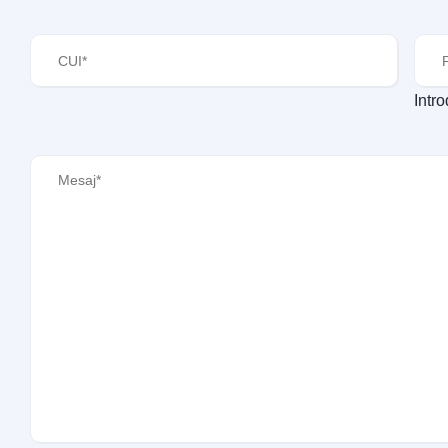
CUI
(Required)
Peri
Intr
Mesaj
(Required)