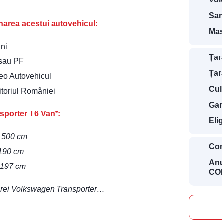
Sar
ionarea acestui autovehicul:
Mas
uni
Țar
 sau PF
Țar
deo Autovehicul
Cul
ritoriul României
Gar
sporter T6 Van*:
Eli
– 500 cm
Con
 190 cm
Anu
– 197 cm
COD
litarei Volkswagen Transporter…