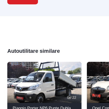
Autoutilitare similare
22
Piaggio Porter NP6 Punte Dubla Basculabil
Opel Com