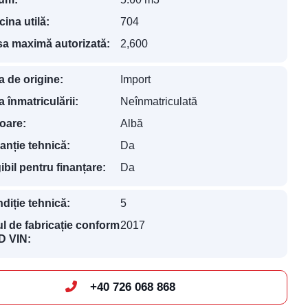
cina utilă:
704
a maximă autorizată:
2,600
a de origine:
Import
a înmatriculării:
Neînmatriculată
oare:
Albă
anție tehnică:
Da
gibil pentru finanțare:
Da
diție tehnică:
5
l de fabricație conform
2017
 VIN:
+40 726 068 868