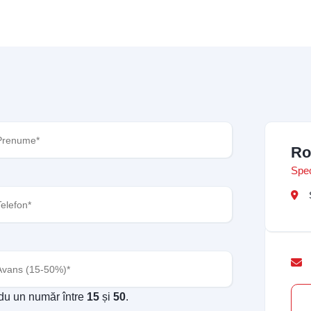
nume
(Required)
Ro
Spec
fon
(Required)
ns
(Required)
odu un număr între
15
și
50
.