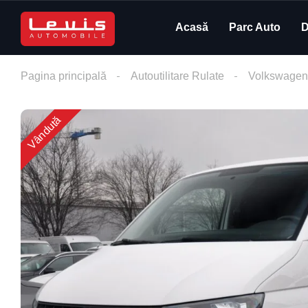
Acasă
Parc Auto
D
Pagina principală
Autoutilitare Rulate
Volkswagen
Vândută