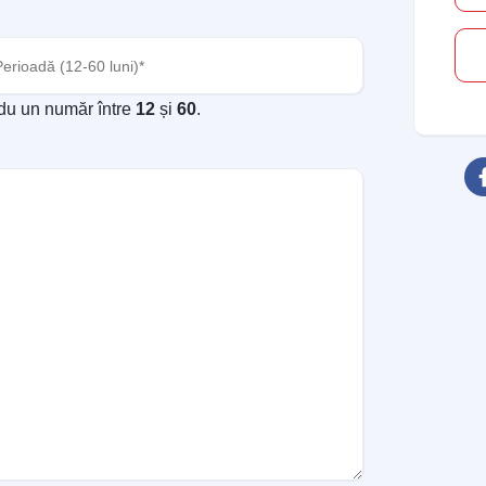
oadă
(Required)
odu un număr între
12
și
60
.