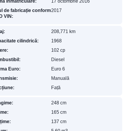
ma înmatriculare:
17 octombrie 2016
l de fabricație conform
2017
 VIN:
aj:
208,771 km
acitate cilindrică:
1968
ere:
102 cp
bustibil:
Diesel
ma Euro:
Euro 6
nsmisie:
Manuală
cțiune:
Față
gime:
248 cm
ime:
165 cm
lțime:
137 cm
um:
5.60 m3