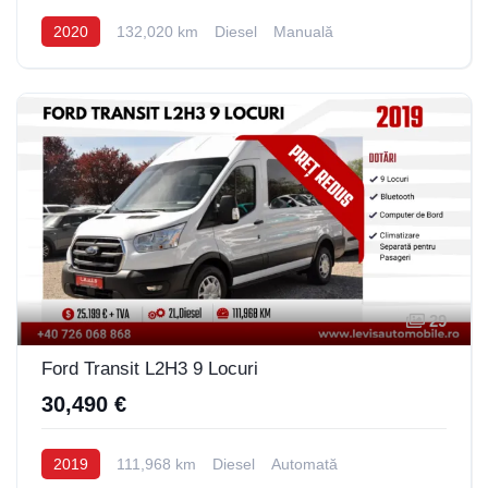
2020
132,020 km
Diesel
Manuală
29
Ford Transit L2H3 9 Locuri
30,490 €
2019
111,968 km
Diesel
Automată