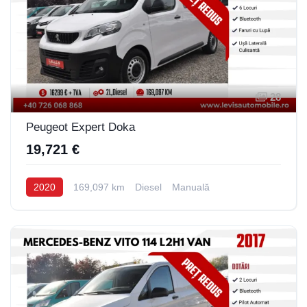
28
Peugeot Expert Doka
19,721 €
2020
169,097 km
Diesel
Manuală
Bun venit pe chatul nostru!