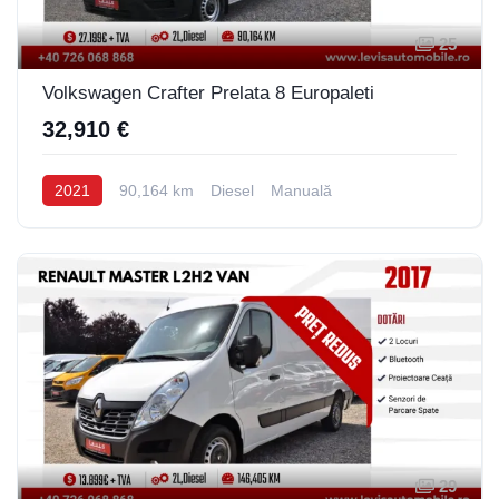
25
Volkswagen Crafter Prelata 8 Europaleti
32,910 €
2021
90,164 km
Diesel
Manuală
29