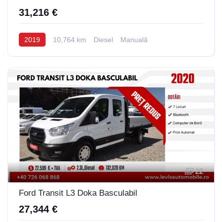
31,216 €
2019
10,764 km
Diesel
Manuală
22
Ford Transit L3 Doka Basculabil
27,344 €