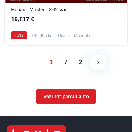
Renault Master L2H2 Van
16,817 €
2017
146,405 km
Diesel
Manuală
1
/
2
Vezi tot parcul auto