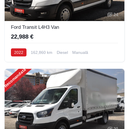
24
Ford Transit L4H3 Van
22,988 €
2022
162,860 km
Diesel
Manuală
Recomandată
20