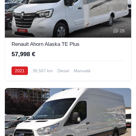
28
Renault Ahorn Alaska TE Plus
57,998 €
2021
38,587 km
Diesel
Manuală
Levis
AI Agent