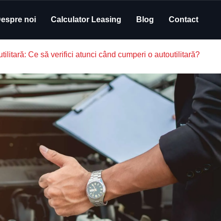
espre noi
Calculator Leasing
Blog
Contact
utilitară: Ce să verifici atunci când cumperi o autoutilitară?