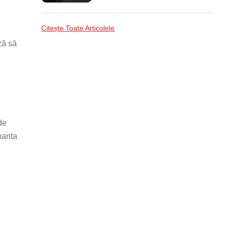
Citește Toate Articolele
ză să
de
manța