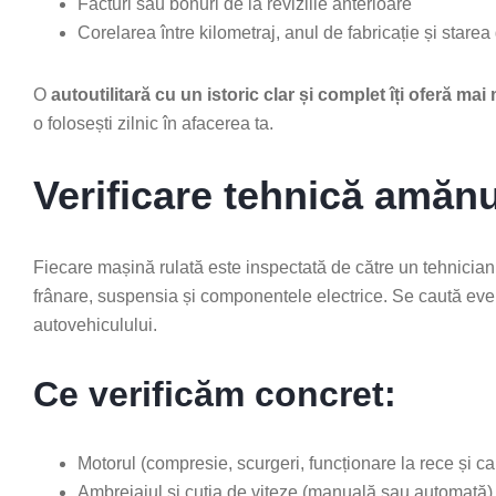
Facturi sau bonuri de la reviziile anterioare
Corelarea între kilometraj, anul de fabricație și stare
O
autoutilitară cu un istoric clar și complet îți oferă mai
o folosești zilnic în afacerea ta.
Verificare tehnică amănu
Fiecare mașină rulată este inspectată de către un tehnician 
frânare, suspensia și componentele electrice. Se caută eve
autovehiculului.
Ce verificăm concret:
Motorul (compresie, scurgeri, funcționare la rece și ca
Ambreiajul și cutia de viteze (manuală sau automată)