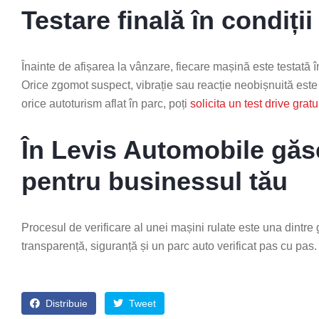
Testare finală în condiții
Înainte de afișarea la vânzare, fiecare mașină este testată 
Orice zgomot suspect, vibrație sau reacție neobișnuită est
orice autoturism aflat în parc, poți
solicita un test drive gra
În Levis Automobile găse
pentru businessul tău
Procesul de verificare al unei mașini rulate este una dintre
transparență, siguranță și un parc auto verificat pas cu pas.
Distribuie
Tweet