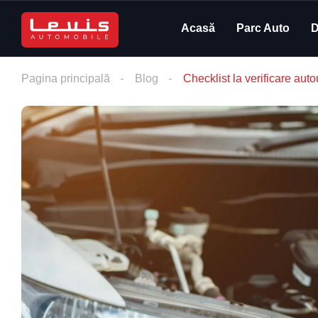
Acasă
Parc Auto
D
Pagina principală
Blog
Checklist la verificare auto