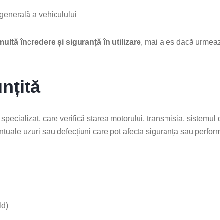
a generală a vehiculului
 multă încredere și siguranță în utilizare
, mai ales dacă urmea
nțită
specializat, care verifică starea motorului, transmisia, sistemul 
ntuale uzuri sau defecțiuni care pot afecta siguranța sau perfor
ld)