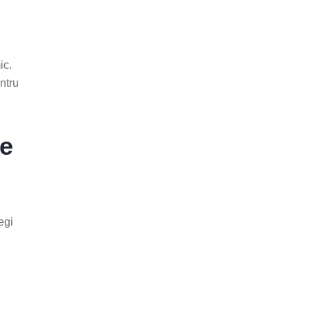
ic.
ntru
re
legi