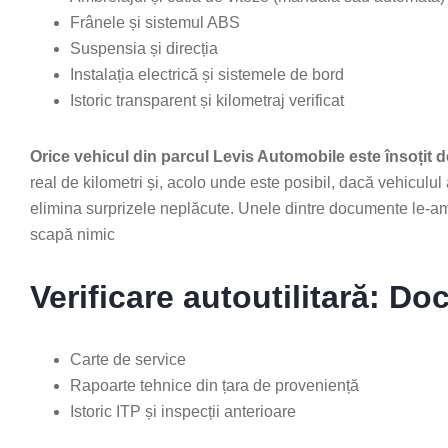
Frânele și sistemul ABS
Suspensia și direcția
Instalația electrică și sistemele de bord
Istoric transparent și kilometraj verificat
Orice vehicul din parcul Levis Automobile este însoțit
real de kilometri și, acolo unde este posibil, dacă vehiculul
elimina surprizele neplăcute. Unele dintre documente le-am 
scapă nimic
Verificare autoutilitară: D
Carte de service
Rapoarte tehnice din țara de proveniență
Istoric ITP și inspecții anterioare