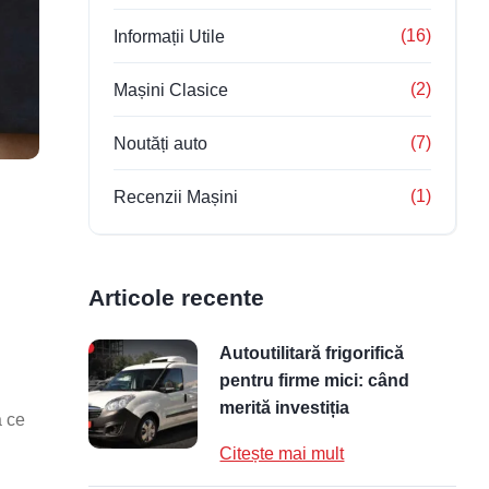
(16)
Informații Utile
(2)
Mașini Clasice
(7)
Noutăți auto
(1)
Recenzii Mașini
Articole recente
Autoutilitară frigorifică
pentru firme mici: când
merită investiția
ă ce
Citește mai mult