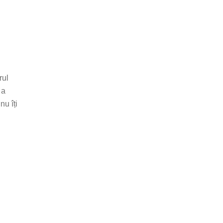
rul
 a
nu îți