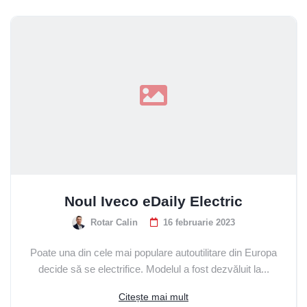
Noul Iveco eDaily Electric
Bun venit pe chatul nostru!
Rotar Calin
16 februarie 2023
Vă rugăm să introduceți adresa de e-mail pentru a
Poate una din cele mai populare autoutilitare din Europa
începe conversația cu noi. Vom folosi această adresă
decide să se electrifice. Modelul a fost dezvăluit la...
pentru a vă trimite transcrierea discuției.
Citește mai mult