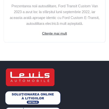
Prezentarea noii autoutilitare, Ford Transit Custom Van
2023 a avut loc la sfârșitul lunii septembrie 2022, iar
aceasta arată aproape identic cu Ford Custom E-Transit,
autoutilitara electrică mult așteptată.
Citește mai mult