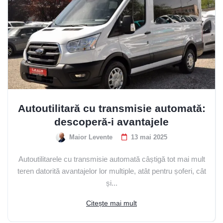
Autoutilitară cu transmisie automată:
descoperă-i avantajele
Maior Levente
13 mai 2025
Autoutilitarele cu transmisie automată câștigă tot mai mult
teren datorită avantajelor lor multiple, atât pentru șoferi, cât
și...
Citește mai mult