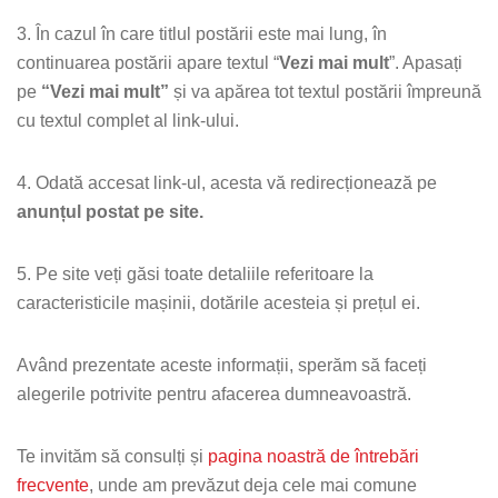
3. În cazul în care titlul postării este mai lung, în
continuarea postării apare textul “
Vezi mai mult
”. Apasați
pe
“Vezi mai mult”
și va apărea tot textul postării împreună
cu textul complet al link-ului.
4. Odată accesat link-ul, acesta vă redirecționează pe
anunțul postat pe site.
5. Pe site veți găsi toate detaliile referitoare la
caracteristicile mașinii, dotările acesteia și prețul ei.
Având prezentate aceste informații, sperăm să faceți
alegerile potrivite pentru afacerea dumneavoastră.
Te invităm să consulți și
pagina noastră de întrebări
frecvente
, unde am prevăzut deja cele mai comune