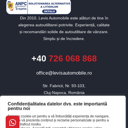
Din 2010, Levis Automobile este alături de tine în
alegerea autoutilitarei potrivite. Experiență, calitate
și recomandări solide de autoutilitare de vânzare.
Simplu și de încredere.
+40
726 068 868
office@levisautomobile.ro
Str. Fabricii, Nr. 93-103,

Cluj-Napoca, România
Confidențialitatea datelor dvs. este importantă
pentru noi
© 2010 - 2026 Toate drepturile rezervate Levis Automobile.
Folosim cookie-uri pentru a vă îmbunătăți experiența de navigare,
×
pentru a vă prezenta conținut și reclame personalizate și pentru a
Website realizat de Baboon
Buna, cum te pot ajuta?
analiza traficul nostru.